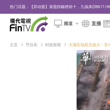
热门话题：
【异动股】港股跌幅榜前十，九福来(08611.HK)跌2
【异动股】港股涨幅榜前十，佳明集团控股(01271.HK
直播
频道
斯迪克：公司为国内折叠屏核心功能材料供应
恒瑞医药：公司已在中国获批上市26款1类创新
主页
节目表
时政新闻
大埔宏福苑五级火︱至今
聚辰股份：公司VPD芯片已顺利通过目标客户
上期所：7月份对11个实际控制关系账户组采
特发服务：成功中标哔哩哔哩上海滨江总部物
亚太股份：公司是零跑汽车和Stellantis集团
理工雷科面向边缘AI场景推出"山海"系列智算模
【异动股】医疗研发外包板块拉升，博腾股份(30036
日韩股市收盘双双下跌