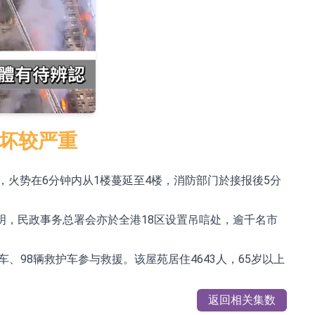
损坏较严重
，火势在6分钟内从1楼蔓延至4楼，消防部门於接报後5分
不明，民政事务总署会亦於全港18区设置吊唁处，逾千名市
车、98辆救护车参与救援。该屋苑居住4643人，65岁以上
返回相关集数