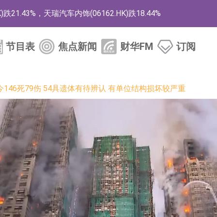
1.43%，天瑞汽车内饰(06162.HK)跌18.44%
)涨+78.22%，拿森科技(02261.HK)涨+64.11%
节目表
焦点新闻
财华FM
订阅
商
药、6款2类新药
146死79伤 54具遗体有待辨认 有单位结构损坏较严重
的测试认证
取限制开仓的监管措施
业服务项目
的供应商
组 系列产品基于国产CPU与GPU构建
3.CN)涨20.02%