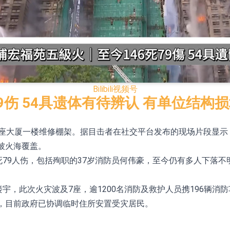
已取得欧美相关认证
合型发起式证券投资基金临时停牌
证券投资基金临时停牌
22.40%，九福来(08611.HK)跌21.01%
Bilibili
视频号
+75.05%，辰兴发展(02286.HK)涨+64.91%
9伤 54具遗体有待辨认 有单位结构
一座大厦一楼维修棚架。据目击者在社交平台发布的现场片段显示
N)跌8.38%
被火海覆盖。
警示函措施
死79人伤，包括殉职的37岁消防员何伟豪，至今仍有多人下落
宇，此次火灾波及7座，逾1200名消防及救护人员携196辆消防
，目前政府已协调临时住所安置受灾居民。