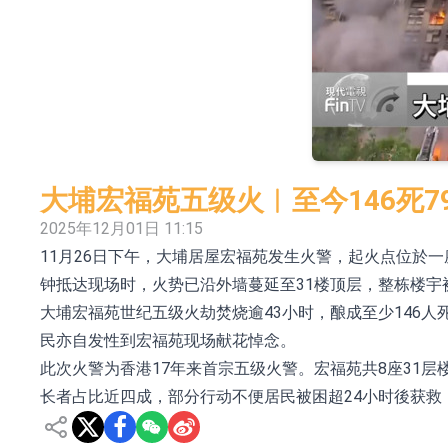
依米康：海外交付以东南亚、中东市场为主 并
上交所：财通多策略福鑫定期开放灵活配置混
上交所：景顺长城全球半导体芯片产业股票型
【异动股】港股跌幅榜前十，卡森国际(00496.HK)跌
【异动股】港股涨幅榜前十，拿森科技(02261.HK)涨
大埔宏福苑五级火︱至今146死7
神火股份：新疆神火铝水转化率已100%
2025年12月01日 11:15
11月26日下午，大埔居屋宏福苑发生火警，起火点位於
【异动股】焦炭Ⅲ板块下挫，陕西黑猫(601015.C
钟抵达现场时，火势已沿外墙蔓延至31楼顶层，整栋楼宇
浙江证监局对财通证券股份有限公司采取出具
大埔宏福苑世纪五级火劫焚烧逾43小时，酿成至少146人
山金国际：港股上市工作正常推进中
民亦自发性到宏福苑现场献花悼念。
此次火警为香港17年来首宗五级火警。宏福苑共8座31层楼
长者占比近四成，部分行动不便居民被困超24小时後获救