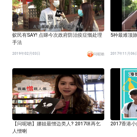
依米康：海外交付以东南亚、中东市场为主 并
上交所：财通多策略福鑫定期开放灵活配置混
上交所：景顺长城全球半导体芯片产业股票型
蚁民有SAY! 点睇今次政府防治疫症慨处理
5种最难顶
手法
【异动股】港股跌幅榜前十，卡森国际(00496.HK)跌
2019年02月03日
2017年11月06
【异动股】港股涨幅榜前十，拿森科技(02261.HK)涨
问呢啲
神火股份：新疆神火铝水转化率已100%
【异动股】焦炭Ⅲ板块下挫，陕西黑猫(601015.C
浙江证监局对财通证券股份有限公司采取出具
山金国际：港股上市工作正常推进中
【问呢啲】娜姐最憎边类人? 2017咪再乞
2017香港
人憎喇