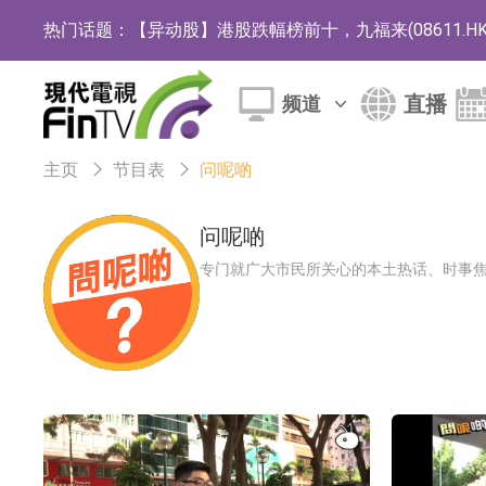
热门话题：
【异动股】港股跌幅榜前十，九福来(08611.HK)跌2
【异动股】港股涨幅榜前十，佳明集团控股(01271.HK
直播
频道
斯迪克：公司为国内折叠屏核心功能材料供应
恒瑞医药：公司已在中国获批上市26款1类创新
主页
节目表
问呢啲
聚辰股份：公司VPD芯片已顺利通过目标客户
问呢啲
上期所：7月份对11个实际控制关系账户组采
专门就广大市民所关心的本土热话、时事
特发服务：成功中标哔哩哔哩上海滨江总部物
亚太股份：公司是零跑汽车和Stellantis集团
理工雷科面向边缘AI场景推出"山海"系列智算模
【异动股】医疗研发外包板块拉升，博腾股份(30036
日韩股市收盘双双下跌