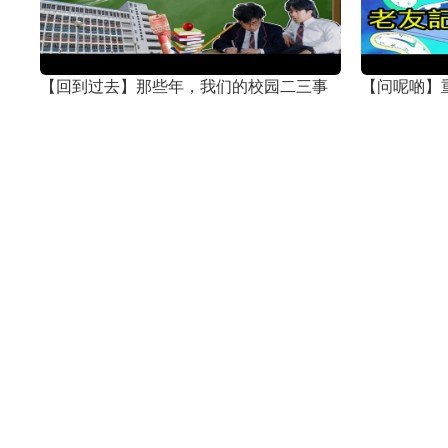
【回到过去】那些年，我们的校园二三事
【问呢啲】
2017年03月20日
2017年03月10
问呢啲
【爱你一万年?】另一半发现你有整容，佢
【打工仔血
地会点谂！？
同事，你中
2017年02月20日
2017年02月13
问呢啲