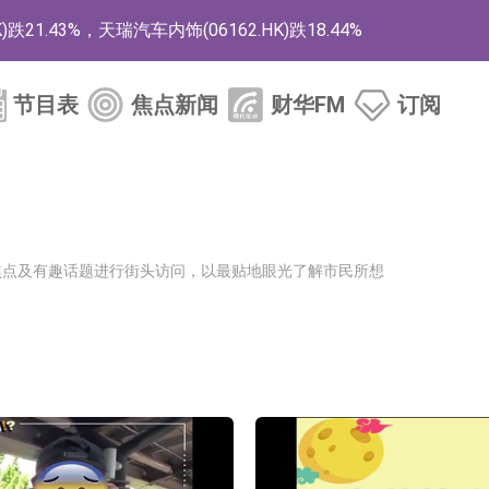
1.43%，天瑞汽车内饰(06162.HK)跌18.44%
)涨+78.22%，拿森科技(02261.HK)涨+64.11%
节目表
焦点新闻
财华FM
订阅
商
药、6款2类新药
的测试认证
取限制开仓的监管措施
焦点及有趣话题进行街头访问，以最贴地眼光了解市民所想
业服务项目
的供应商
组 系列产品基于国产CPU与GPU构建
3.CN)涨20.02%