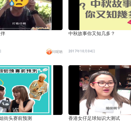
已取得欧美相关认证
合型发起式证券投资基金临时停牌
证券投资基金临时停牌
旅伴
中秋故事你又知几多？
22.40%，九福来(08611.HK)跌21.01%
日
2017年10月04日
+75.05%，辰兴发展(02286.HK)涨+64.91%
问呢啲
N)跌8.38%
警示函措施
小姐街头赛前预测
香港女仔足球知识大测试