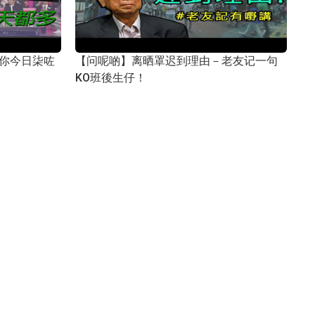
 你今日柒咗
【问呢啲】离晒罩迟到理由－老友记一句
KO班後生仔！
2017年02月26日
问呢啲
问呢啲
的你要找寻
【问呢啲】两个女人，你点拣?
2017年01月19日
问呢啲
问呢啲