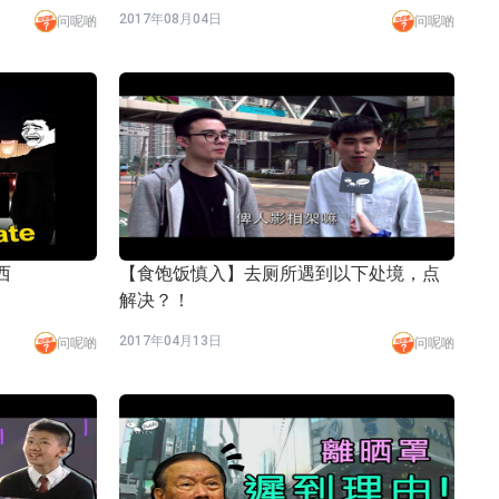
2017年08月04日
问呢啲
问呢啲
西
【食饱饭慎入】去厕所遇到以下处境，点
解决？！
2017年04月13日
问呢啲
问呢啲