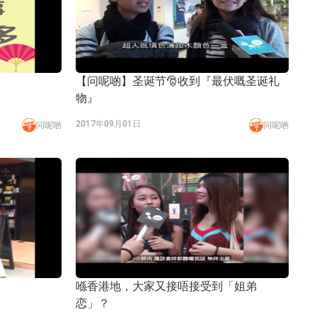
【问呢啲】圣诞节🎅收到『最伏嘅圣诞礼
物』
2017年09月01日
问呢啲
问呢啲
喺香港地，大家又接唔接受到「姐弟
恋」？