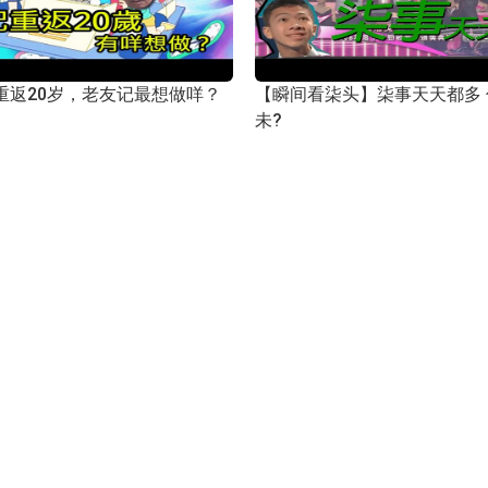
重返20岁，老友记最想做咩？
【瞬间看柒头】柒事天天都多
未?
日
2017年03月06日
问呢啲
泪史】一生中总会遇上几个PK
【问呢啲】情人节就到，单身
过伏未呀？
PTGF的温暖吗？
日
2017年02月09日
问呢啲