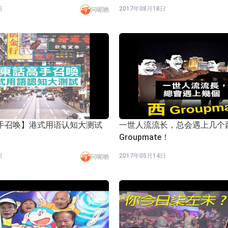
日
2017年08月18日
问呢啲
手召唤】港式用语认知大测试
一世人流流长，总会遇上几个
Groupmate！
日
2017年05月14日
问呢啲