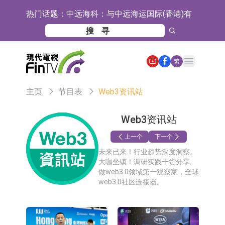
热门话题：
中远海科：与中远海运国际(香港)有
限公司正在开展增资对价的支付
新莱应材：受益于半导体国产替代提
速及国内晶圆厂扩产 公司泛半导体全
【异动股】港股跌幅榜前十，智傲控
Open main menu
繁
产品线新签订单向好
股(08282.HK)跌16.39%，中国智能健
【异动股】港股涨幅榜前十，帝国科
主页
节目表
Web3资讯站
康(00348.HK)跌14.81%
技集团股权(02993.HK)涨+140.00%，
深交所：鑫元中证电池主题交易型开
拿森科技(02261.HK)涨+77.54%
放式指数证券投资基金8月12日上市
通天酒业(00389.HK)停牌
Web3资讯站
交易
深交所：晶合集成(02249.HK)获调入
上一个
下一个
未来已来！行业趋势深度洞察。
港股通标的证券名单
和光智成完成天使轮数千万融资
大咖坐镇！调研实践干货分享。
做web3.0领域第一观察家，全球
10年期港元特区政府机构债券将于
web3.0社区连接器。
2026年8月12日透过重开进行投标
5年期港元特区政府机构债券将于
2026年8月12日透过重开进行投标
1年期港元隔夜平均指数挂钩债券将