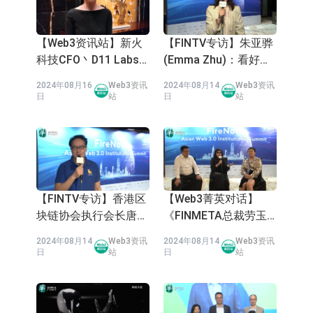
【Web3资讯站】新火
【FINTV专访】朱亚骅
科技CFO丶D11 Labs
(Emma Zhu)：看好香
联合创始人张丽女士专
港Web3行业，虚拟资
2024年08月16
Web3资讯
2024年08月14
Web3资讯
访
产管理前景可期
日
站
日
站
【FINTV专访】香港区
【Web3菁英对话】
块链协会执行会长唐仪
《FINMETA总裁劳玉
（TonyTong）：香港
仪、Techub News创办
2024年08月14
Web3资讯
2024年08月14
Web3资讯
Web3发展具有独特优
人Alma、博时基金主
日
站
日
站
势
管李亚微：Web3前景
趋势展望》