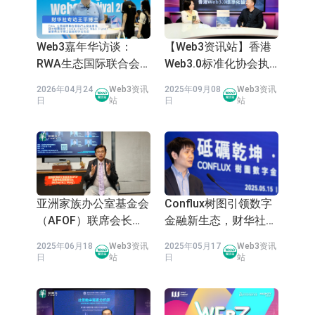
于2026年8月12日进行投标
香港证监会就中国糖果前高管的失当
行为取得13年取消资格令
【异动股】港股跌幅榜前十，融信中
Web3嘉年华访谈：
【Web3资讯站】香港
RWA生态国际联合会
Web3.0标准化协会执
国(03301.HK)跌38.98%，德信服务集
【异动股】港股涨幅榜前十，生物系
王平会长
行会长李鸣博士谈
2026年04月24
Web3资讯
2025年09月08
Web3资讯
RWA标准制定
团(02215.HK)跌35.71%
统工程股权(02902.HK)涨+218.75%，
地纬智能：暂未开展对外的语料商业
日
站
日
站
敏捷控股(00186.HK)涨+82.50%
化服务
嘉立创：公司主要提供EDA/CAM、
PCB、电子元器件等电子及机械产业
工信部：鼓励民爆企业依法依规实施
链一站式研发智造服务
重组整合
工信部：到2030年形成3-5家具有较
亚洲家族办公室基金会
Conflux树图引领数字
强国际运营能力的大型民爆企业集团
【异动股】焦炭Ⅲ板块下挫，陕西黑
（AFOF）联席会长黄
金融新生态，财华社专
敏硕：携手财华社丶港
访龙凡揭秘技术破局之
猫(601015.CN)跌8.38%
【异动股】医疗研发外包板块拉升，
2025年06月18
Web3资讯
2025年05月17
Web3资讯
股100强推动家办行业
路
日
站
日
站
毕得医药(688073.CN)涨20.01%
发展