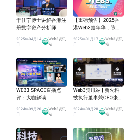
于佳宁博士讲解香港注
【重磅预告】2025香
册数字资产分析师
港Web3嘉年华，陈茂
（CDAA）考试要点
波、Vitalik等确认出
2025年04月14
Web3资讯
2025年01月17
Web3资讯
席！
日
站
日
站
WEB3 SPACE直播点
Web3资讯站 | 新火科
评：大咖解读
技执行董事兼CFO张
TOKEN2049
丽：基於使用者视角
2024年09月20
Web3资讯
2024年08月28
Web3资讯
Web3的思考
日
站
日
站