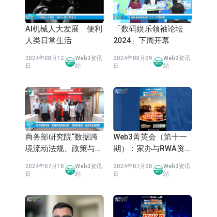
AI机械人大发展 便利
「数码娱乐领袖论坛
人类日常生活
2024」下周开幕
2024年08月12
Web3资讯
2024年08月09
Web3资讯
日
站
日
站
商务部研究院“数据跨
Web3菁英会（第十一
境流动法规、政策与实
期）：家办与RWA资
践”座谈会在港举办
産管理（2）
2024年07月18
Web3资讯
2024年07月08
Web3资讯
日
站
日
站