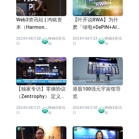
Web3资讯站 | 鸿铭资
【叶开说RWA】为什
本（Harmon
麽「绿电+DePIN+AI」
Venture）创始人
是RWA最佳资产标
2024年08月28
Web3资讯
2024年08月23
Web3资讯
Diana：把握香港Web3
的？
日
站
日
站
机遇，投资布局AI领域
【独家专访】零熵协议
港股100强元宇宙馆导
（Zentrophy） 定义未
览
来区块链全球统一账本
2024年08月21
Web3资讯
2024年08月20
Web3资讯
日
站
日
站