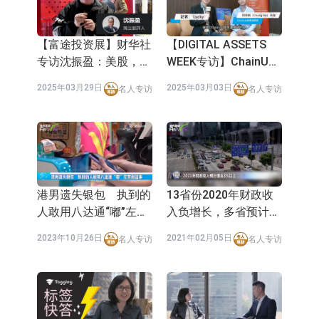
依米康：海外交付以东南亚、中东市
场为主 并已取得欧美相关认证
上交所：财通多策略福鑫定期开放灵
【DIGITAL ASSETS
【富途投资展】财华社
WEEK专访】ChainUp
专访沈振盈：美股，死
活配置混合型发起式证券投资基金临
上交所：景顺长城全球半导体芯片产
COO Chung Ho（何宗
得啦！今年长沽！
2025年03月29日
2025年03月03日
名人专访
名人专访
卫）：数字资产与传统
时停牌
业股票型证券投资基金临时停牌
【异动股】港股跌幅榜前十，卡森国
金融融合十分重要
际(00496.HK)跌22.40%，九福来
【异动股】港股涨幅榜前十，拿森科
(08611.HK)跌21.01%
技(02261.HK)涨+75.05%，辰兴发展
神火股份：新疆神火铝水转化率已
(02286.HK)涨+64.91%
100%
【异动股】焦炭Ⅲ板块下挫，陕西黑
港男遗失银包 执到的
13省份2020年财政收
人敢用八达通“嘟”左来
入负增长，多省预计今
猫(601015.CN)跌8.38%
浙江证监局对财通证券股份有限公司
做这事
年增长3%以上
2023年10月26日
2021年02月05日
名人专访
名人专访
采取出具警示函措施
山金国际：港股上市工作正常推进中