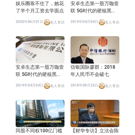
娱乐圈靠不住了，她花
安卓生态第一股万咖壹
了半个月工资去学面点
联 5G时代的硬核黑马
(上)
2020年06月01日
2019年04月04日
名人专访
名人专访
安卓生态第一股万咖壹
信银国际廖群：2018
联 5G时代的硬核黑马
年人民币不会破七
(下)
2019年04月04日
2018年08月23日
名人专访
名人专访
同股不同权100亿门槛
【财华专访】立法会陈