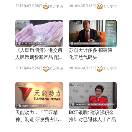
鱼」
2016年07月08日
2016年05月16日
名人专访
名人专访
《人民币期货》港交所
苏创大计多多 拟建液
人民币期货新产品 配
化天然气码头
合新汇改
2016年04月26日
2016年04月06日
名人专访
名人专访
天能动力：「工匠精
BCT银联: 建议强积金
神」制造 研发费占比
推针对已退休人士产品
升至3.5%
2016年03月24日
2016年03月22日
名人专访
名人专访