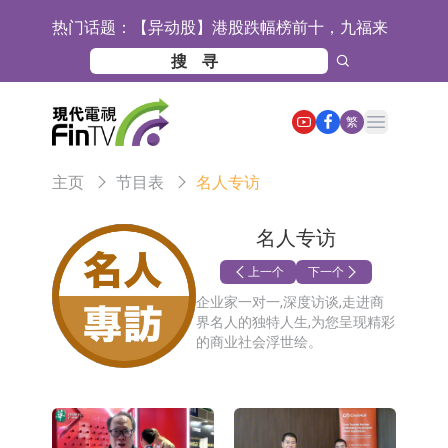
热门话题：
【异动股】港股跌幅榜前十，九福来
(08611.HK)跌21.43%，天瑞汽车内饰
【异动股】港股涨幅榜前十，佳明集
(06162.HK)跌18.44%
团控股(01271.HK)涨+78.22%，拿森
斯迪克：公司为国内折叠屏核心功能
Open main menu
繁
科技(02261.HK)涨+64.11%
材料供应商
恒瑞医药：公司已在中国获批上市26
主页
节目表
名人专访
款1类创新药、6款2类新药
聚辰股份：公司VPD芯片已顺利通过
目标客户的测试认证
上期所：7月份对11个实际控制关系
名人专访
账户组采取限制开仓的监管措施
特发服务：成功中标哔哩哔哩上海滨
上一个
下一个
企业家一对一,深度访谈,走进商
江总部物业服务项目
亚太股份：公司是零跑汽车和
界名人的独特人生,为您呈现精彩
的商业社会浮世绘。
Stellantis集团的供应商
理工雷科面向边缘AI场景推出"山
海"系列智算模组 系列产品基于国产
【异动股】医疗研发外包板块拉升，
CPU与GPU构建
博腾股份(300363.CN)涨20.02%
日韩股市收盘双双下跌