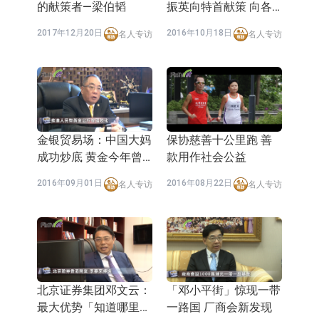
的献策者—梁伯韬
振英向特首献策 向各
央行推广人民币
2017年12月20日
2016年10月18日
名人专访
名人专访
金银贸易场：中国大妈
保协慈善十公里跑 善
成功炒底 黄金今年曾
款用作社会公益
涨3成
2016年09月01日
2016年08月22日
名人专访
名人专访
北京证券集团邓文云：
「邓小平街」惊现一带
最大优势「知道哪里有
一路国 厂商会新发现