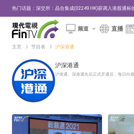
热门话题：
深交所：晶合集成(02249.HK)获调入港股通
和光智成完成天使轮数千万融资
直播
频道
10年期港元特区政府机构债券将于2026年8月
5年期港元特区政府机构债券将于2026年8月
主页
节目表
沪深港通
1年期港元隔夜平均指数挂钩债券将于2026年8
沪深港通
香港证监会就中国糖果前高管的失当行为取得1
沪港通、深港通先后正式开通后，每日向
【异动股】港股跌幅榜前十，融信中国(03301.HK)跌
【异动股】港股涨幅榜前十，生物系统工程股权(02902.
地纬智能：暂未开展对外的语料商业化服务
嘉立创：公司主要提供EDA/CAM、PCB、
工信部：鼓励民爆企业依法依规实施重组整合