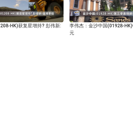
208-HK)获复星增持? 彭伟新:
李伟杰：金沙中国(01928-HK
元
日
2016年11月08日
沪深港通
色 李韵仪料永利澳门(01128-
上谕集团(01633-HK)今起招
业
市後大机会炒上
日
2016年10月31日
沪深港通