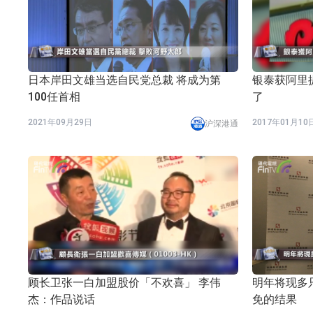
工信部：到2030年形成3-5家具有较强国际
因美纳：首批由中国生产制造基地生产的本土
鲁阳节能：公司汽车衬垫 CCMAX、E2K、H
日本岸田文雄当选自民党总裁 将成为第
银泰获阿里
100任首相
了
中远海科：与中远海运国际(香港)有限公司正
2021年09月29日
2017年01月10
新莱应材：受益于半导体国产替代提速及国内
沪深港通
【异动股】港股跌幅榜前十，智傲控股(08282.HK)跌
【异动股】港股涨幅榜前十，帝国科技集团股权(02993.
深交所：鑫元中证电池主题交易型开放式指数证
通天酒业(00389.HK)停牌
顾长卫张一白加盟股价「不欢喜」 李伟
明年将现多
杰：作品说话
免的结果