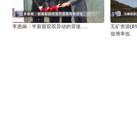
李惠娴：半新股双双异动的背後……
五矿资源(01
值博率低
2016年11月14日
2016年11月10
沪深港通
欧业亨：华富(00952-HK)股价已反应泛海
新项目表现损
(000046-CN)入主消息
HK)跑输同
2016年11月03日
2016年11月03
沪深港通