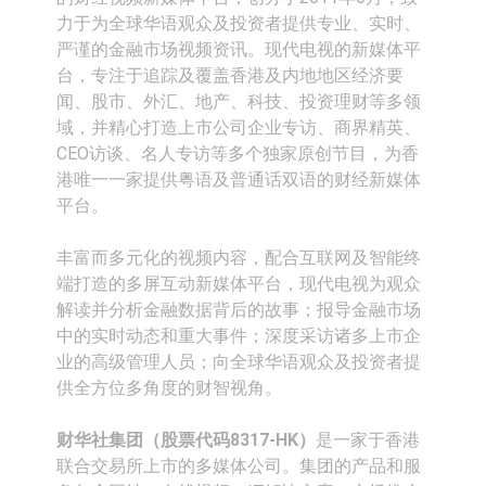
依米康：海外交付以东南亚、中东市
力于为全球华语观众及投资者提供专业、实时、
严谨的金融市场视频资讯。现代电视的新媒体平
场为主 并已取得欧美相关认证
上交所：财通多策略福鑫定期开放灵
台，专注于追踪及覆盖香港及内地地区经济要
闻、股市、外汇、地产、科技、投资理财等多领
活配置混合型发起式证券投资基金临
上交所：景顺长城全球半导体芯片产
域，并精心打造上市公司企业专访、商界精英、
时停牌
业股票型证券投资基金临时停牌
【异动股】港股跌幅榜前十，卡森国
CEO访谈、名人专访等多个独家原创节目，为香
港唯一一家提供粤语及普通话双语的财经新媒体
际(00496.HK)跌22.40%，九福来
【异动股】港股涨幅榜前十，拿森科
平台。
(08611.HK)跌21.01%
技(02261.HK)涨+75.05%，辰兴发展
神火股份：新疆神火铝水转化率已
丰富而多元化的视频内容，配合互联网及智能终
(02286.HK)涨+64.91%
100%
【异动股】焦炭Ⅲ板块下挫，陕西黑
端打造的多屏互动新媒体平台，现代电视为观众
解读并分析金融数据背后的故事；报导金融市场
猫(601015.CN)跌8.38%
浙江证监局对财通证券股份有限公司
中的实时动态和重大事件；深度采访诸多上市企
业的高级管理人员；向全球华语观众及投资者提
采取出具警示函措施
山金国际：港股上市工作正常推进中
供全方位多角度的财智视角。
财华社集团（股票代码8317-HK）
是一家于香港
联合交易所上市的多媒体公司。集团的产品和服