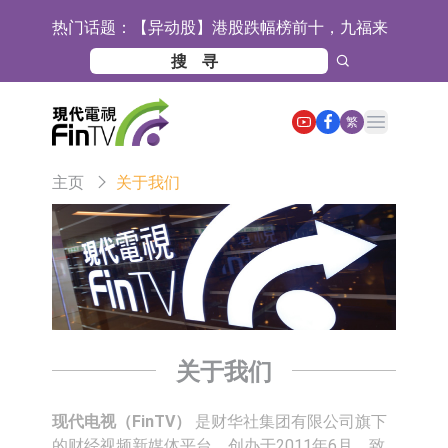
热门话题：
【异动股】港股跌幅榜前十，九福来
(08611.HK)跌21.43%，天瑞汽车内饰
【异动股】港股涨幅榜前十，佳明集
(06162.HK)跌18.44%
团控股(01271.HK)涨+78.22%，拿森
斯迪克：公司为国内折叠屏核心功能
Open main menu
繁
科技(02261.HK)涨+64.11%
材料供应商
恒瑞医药：公司已在中国获批上市26
主页
关于我们
款1类创新药、6款2类新药
聚辰股份：公司VPD芯片已顺利通过
目标客户的测试认证
上期所：7月份对11个实际控制关系
账户组采取限制开仓的监管措施
特发服务：成功中标哔哩哔哩上海滨
江总部物业服务项目
亚太股份：公司是零跑汽车和
Stellantis集团的供应商
理工雷科面向边缘AI场景推出"山
关于我们
海"系列智算模组 系列产品基于国产
【异动股】医疗研发外包板块拉升，
现代电视（FinTV）
是财华社集团有限公司旗下
CPU与GPU构建
博腾股份(300363.CN)涨20.02%
日韩股市收盘双双下跌
的财经视频新媒体平台，创办于2011年6月，致