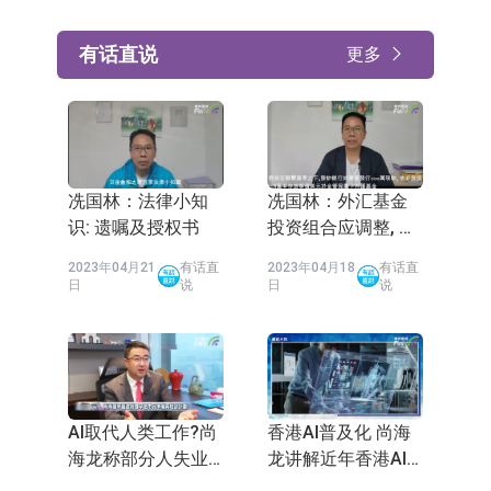
有话直说
更多
冼国林：法律小知
冼国林：外汇基金
识: 遗嘱及授权书
投资组合应调整, 发
展数字经济应有适
2023年04月21
有话直
2023年04月18
有话直
度监管
日
说
日
说
AI取代人类工作?尚
香港AI普及化 尚海
海龙称部分人失业
龙讲解近年香港AI
难免「叫政府少开
发展进程