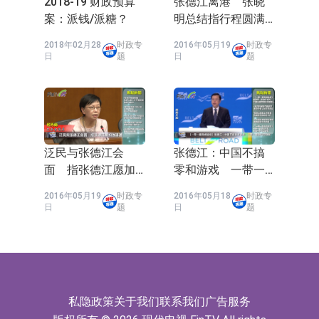
2018-19 财政预算
张德江离港 张晓
案：派钱/派糖？
明总结指行程圆满
成功
2018年02月28
时政专
2016年05月19
时政专
日
题
日
题
泛民与张德江会
张德江：中国不搞
面 指张德江愿加
零和游戏 一带一
强沟通
路倡共同发展
2016年05月19
时政专
2016年05月18
时政专
日
题
日
题
私隐政策
关于我们
联系我们
广告服务