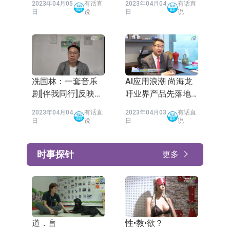
2023年04月05
有话直
2023年04月04
有话直
职位」
日
说
日
说
冼国林：一套音乐
AI应用浪潮 尚海龙
剧[伴我同行]反映特
吁业界产品先落地
区政府说好香港故
「识用AI的人取代
2023年04月04
有话直
2023年04月03
有话直
事的不足
不会用的人」
日
说
日
说
时事探针
更多
道．盲
性•教•欲？