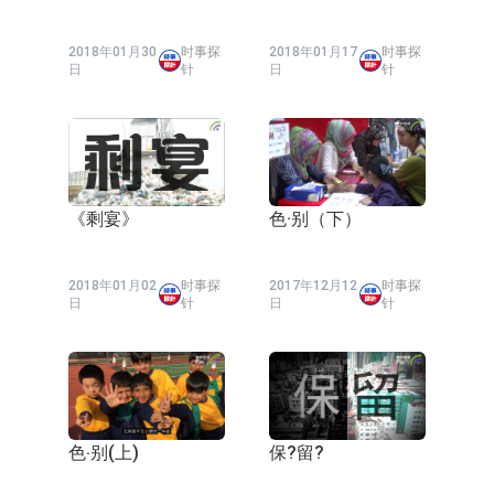
2018年01月30
时事探
2018年01月17
时事探
日
针
日
针
《剩宴》
色·别（下）
2018年01月02
时事探
2017年12月12
时事探
日
针
日
针
色‧别(上)
保?留?