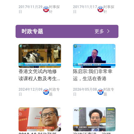
2017年11月29
时事探
2017年11月17
时事探
日
针
日
针
时政专题
更多
香港文凭试内地修
陈启宗:我们非常幸
读课程人数及考生
运，生活在香港
增加 渐现市场潜
2024年12月09
时政专
2026年05月08
时政专
力
日
题
日
题