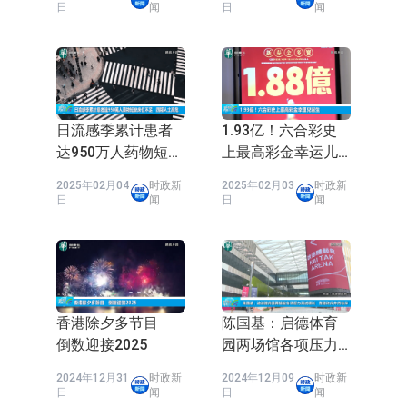
节一览
有单位结构损坏较
日
闻
日
闻
场为主 并已取得欧美相关认证
上交所：财通多策略福鑫定期开放灵
严重
活配置混合型发起式证券投资基金临
上交所：景顺长城全球半导体芯片产
时停牌
业股票型证券投资基金临时停牌
【异动股】港股跌幅榜前十，卡森国
际(00496.HK)跌22.40%，九福来
【异动股】港股涨幅榜前十，拿森科
日流感季累计患者
1.93亿！六合彩史
达950万人药物短缺
上最高彩金幸运儿
(08611.HK)跌21.01%
技(02261.HK)涨+75.05%，辰兴发展
神火股份：新疆神火铝水转化率已
床位不足，四类人
诞生
2025年02月04
时政新
2025年02月03
时政新
士高危
(02286.HK)涨+64.91%
100%
【异动股】焦炭Ⅲ板块下挫，陕西黑
日
闻
日
闻
猫(601015.CN)跌8.38%
浙江证监局对财通证券股份有限公司
采取出具警示函措施
山金国际：港股上市工作正常推进中
【异动股】港股跌幅榜前十，九福来
香港除夕多节目
陈国基：启德体育
倒数迎接2025
园两场馆各项压力
(08611.HK)跌21.43%，天瑞汽车内饰
测试顺利 整体秩
2024年12月31
时政新
2024年12月09
时政新
(06162.HK)跌18.44%
序井然有序
日
闻
日
闻