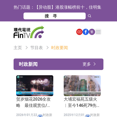
热门话题：
【异动股】港股涨幅榜前十，佳明集
团控股(01271.HK)涨+78.22%，拿森
斯迪克：公司为国内折叠屏核心功能
科技(02261.HK)涨+64.11%
材料供应商
恒瑞医药：公司已在中国获批上市26
Open main menu
繁
款1类创新药、6款2类新药
聚辰股份：公司VPD芯片已顺利通过
主页
节目表
时政要闻
目标客户的测试认证
上期所：7月份对11个实际控制关系
账户组采取限制开仓的监管措施
特发服务：成功中标哔哩哔哩上海滨
时政新闻
更多
江总部物业服务项目
亚太股份：公司是零跑汽车和
Stellantis集团的供应商
理工雷科面向边缘AI场景推出"山
海"系列智算模组 系列产品基于国产
【异动股】医疗研发外包板块拉升，
贺岁烟花2026全攻
大埔宏福苑五级火
CPU与GPU构建
博腾股份(300363.CN)涨20.02%
日韩股市收盘双双下跌
略 最佳观赏位/交
︱至今146死79伤
通指南与8大精彩章
54具遗体有待辨认
依米康：海外交付以东南亚、中东市
2026年01月22
时政新
2025年12月01
时政新