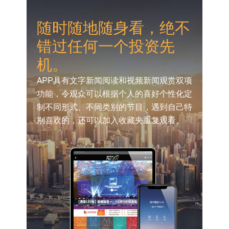
敏捷控股(00186.HK)涨+82.50%
化服务
嘉立创：公司主要提供EDA/CAM、
随时随地随身看，绝不
PCB、电子元器件等电子及机械产业
工信部：鼓励民爆企业依法依规实施
错过任何一个投资先
链一站式研发智造服务
重组整合
工信部：到2030年形成3-5家具有较
机。
强国际运营能力的大型民爆企业集团
因美纳：首批由中国生产制造基地生
APP具有文字新闻阅读和视频新闻观赏双项
产的本土化产品完成客户交付
鲁阳节能：公司汽车衬垫 CCMAX、
功能，令观众可以根据个人的喜好个性化定
制不同形式、不同类别的节目，遇到自己特
E2K、HBD系列产品已实现量产销售
日韩股市收盘双双下挫
别喜欢的，还可以加入收藏夹重复观看。
北京君正：预计后续仍将主要采用季
度调价的模式
【异动股】港股跌幅榜前十，智傲控
股(08282.HK)跌16.39%，中国智能健
【异动股】港股涨幅榜前十，帝国科
康(00348.HK)跌14.81%
技集团股权(02993.HK)涨+140.00%，
拿森科技(02261.HK)涨+77.54%