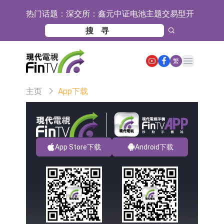
热门话题：
深交所：鑫元中证电池主题交易型开
放式指数证券投资基金8月12日上市
通天酒业(00389.HK)停牌
交易
深交所：晶合集成(02249.HK)获调入
Open main menu
繁
港股通标的证券名单
和光智成完成天使轮数千万融资
主页
App下载
10年期港元特区政府机构债券将于
2026年8月12日透过重开进行投标
5年期港元特区政府机构债券将于
2026年8月12日透过重开进行投标
1年期港元隔夜平均指数挂钩债券将
App Store下载
Android下载
于2026年8月12日进行投标
香港证监会就中国糖果前高管的失当
行为取得13年取消资格令
【异动股】港股跌幅榜前十，融信中
国(03301.HK)跌38.98%，德信服务集
【异动股】港股涨幅榜前十，生物系
团(02215.HK)跌35.71%
统工程股权(02902.HK)涨+218.75%，
地纬智能：暂未开展对外的语料商业