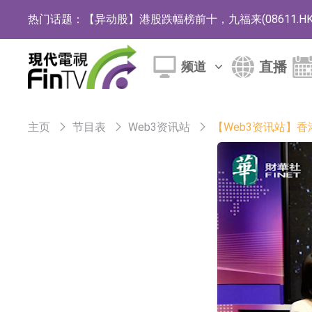
热门话题：
【异动股】港股跌幅榜前十，九福来(08611.HK)跌2
【异动股】港股涨幅榜前十，佳明集团控股(01271.HK
直播
频道
斯迪克：公司为国内折叠屏核心功能材料供应
恒瑞医药：公司已在中国获批上市26款1类创新
主页
节目表
Web3资讯站
【Web3资讯站】香
聚辰股份：公司VPD芯片已顺利通过目标客户
上期所：7月份对11个实际控制关系账户组采
特发服务：成功中标哔哩哔哩上海滨江总部物
亚太股份：公司是零跑汽车和Stellantis集团
理工雷科面向边缘AI场景推出"山海"系列智算模
【异动股】医疗研发外包板块拉升，博腾股份(30036
日韩股市收盘双双下跌