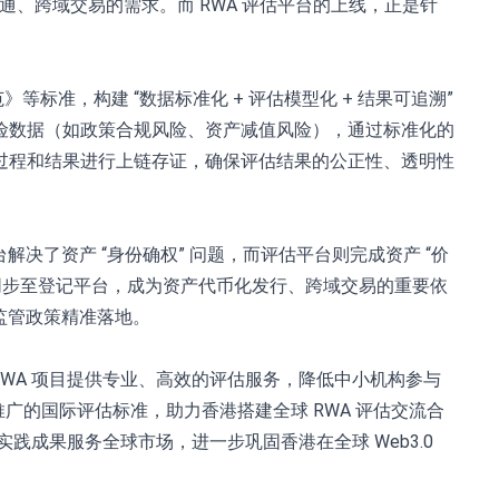
流通、跨域交易的需求。而 RWA 评估平台的上线，正是针
标准，构建 “数据标准化 + 评估模型化 + 结果可追溯”
险数据（如政策合规风险、资产减值风险），通过标准化的
过程和结果进行上链存证，确保评估结果的公正性、透明性
平台解决了资产 “身份确权” 问题，而评估平台则完成资产 “价
将同步至登记平台，成为资产代币化发行、跨域交易的重要依
力监管政策精准落地。
RWA 项目提供专业、高效的评估服务，降低中小机构参与
可推广的国际评估标准，助力香港搭建全球 RWA 评估交流合
践成果服务全球市场，进一步巩固香港在全球 Web3.0