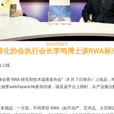
已取得欧美相关认证
合型发起式证券投资基金临时停牌
证券投资基金临时停牌
22.40%，九福来(08611.HK)跌21.01%
Bilibili
视频号
+75.05%，辰兴发展(02286.HK)涨+64.91%
0标准化协会执行会长李鸣博士谈RWA标
台上线
N)跌8.38%
警示函措施
未来峰会暨 RWA 研究和技术成果发布会”（8 月 7 日举办）上线后
博士做客web3space.hk参加访谈，谈及该平台上线时，从产
临诸多挑战：一方面，不同类型 RWA（如不动产、艺术品、大宗