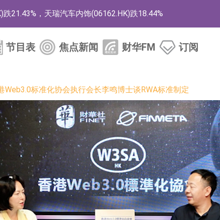
1.43%，天瑞汽车内饰(06162.HK)跌18.44%
)涨+78.22%，拿森科技(02261.HK)涨+64.11%
节目表
焦点新闻
财华FM
订阅
商
药、6款2类新药
港Web3.0标准化协会执行会长李鸣博士谈RWA标准制定
的测试认证
取限制开仓的监管措施
业服务项目
的供应商
组 系列产品基于国产CPU与GPU构建
3.CN)涨20.02%