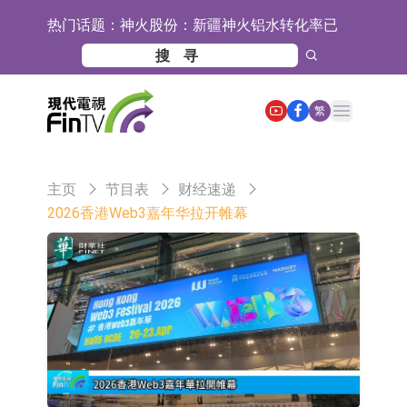
热门话题：
神火股份：新疆神火铝水转化率已
100%
【异动股】焦炭Ⅲ板块下挫，陕西黑
猫(601015.CN)跌8.38%
【异动股】医疗研发外包板块拉升，
Open main menu
繁
毕得医药(688073.CN)涨20.01%
中远海科：与中远海运国际(香港)有
限公司正在开展增资对价的支付
新莱应材：受益于半导体国产替代提
主页
节目表
财经速递
速及国内晶圆厂扩产 公司泛半导体全
【异动股】港股跌幅榜前十，智傲控
2026香港Web3嘉年华拉开帷幕
产品线新签订单向好
股(08282.HK)跌16.39%，中国智能健
【异动股】港股涨幅榜前十，帝国科
康(00348.HK)跌14.81%
技集团股权(02993.HK)涨+140.00%，
深交所：鑫元中证电池主题交易型开
拿森科技(02261.HK)涨+77.54%
放式指数证券投资基金8月12日上市
通天酒业(00389.HK)停牌
交易
深交所：晶合集成(02249.HK)获调入
港股通标的证券名单
和光智成完成天使轮数千万融资