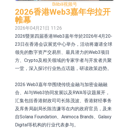
Bilibili
视频号
10年期港元特区政府机构债券将于
2026香港Web3嘉年华拉开
2026年8月12日透过重开进行投标
5年期港元特区政府机构债券将于
帷幕
2026年04月21日 11:26
2026年8月12日透过重开进行投标
1年期港元隔夜平均指数挂钩债券将
2026暨第四届香港Web3嘉年华於2026年4月20-
于2026年8月12日进行投标
香港证监会就中国糖果前高管的失当
23日在香港会议展览中心举办，活动将邀请全球
行为取得13年取消资格令
【异动股】港股跌幅榜前十，融信中
领先的数字资产交易所、最具潜力的Web3项目
方、Crypto及相关领域的专家学者与开发者共聚
国(03301.HK)跌38.98%，德信服务集
【异动股】港股涨幅榜前十，生物系
一堂，深入探讨行业热点话题，研读政策趋势。
团(02215.HK)跌35.71%
统工程股权(02902.HK)涨+218.75%，
地纬智能：暂未开展对外的语料商业
2026 Web3嘉年华围绕传统金融与加密金融融
敏捷控股(00186.HK)涨+82.50%
化服务
【异动股】港股跌幅榜前十，卡森国
合、AI与Web3协同发展以及RWA等议题展开，
际(00496.HK)跌22.40%，九福来
【异动股】港股涨幅榜前十，拿森科
汇集包括香港财政司司长陈茂波、香港财经事务
及库务局副局长陈浩濂等在内的政府官员，及来
(08611.HK)跌21.01%
技(02261.HK)涨+75.05%，辰兴发展
自Solana Foundation、Animoca Brands、Galaxy
(02286.HK)涨+64.91%
Digital等机构的行业代表参与。