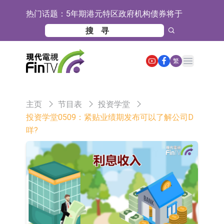
热门话题：
5年期港元特区政府机构债券将于
2026年8月12日透过重开进行投标
1年期港元隔夜平均指数挂钩债券将
于2026年8月12日进行投标
香港证监会就中国糖果前高管的失当
Open main menu
繁
行为取得13年取消资格令
【异动股】港股跌幅榜前十，融信中
国(03301.HK)跌38.98%，德信服务集
【异动股】港股涨幅榜前十，生物系
主页
节目表
投资学堂
团(02215.HK)跌35.71%
统工程股权(02902.HK)涨+218.75%，
地纬智能：暂未开展对外的语料商业
投资学堂0509：紧贴业绩期发布可以了解公司D
咩?
敏捷控股(00186.HK)涨+82.50%
化服务
嘉立创：公司主要提供EDA/CAM、
PCB、电子元器件等电子及机械产业
工信部：鼓励民爆企业依法依规实施
链一站式研发智造服务
重组整合
工信部：到2030年形成3-5家具有较
强国际运营能力的大型民爆企业集团
因美纳：首批由中国生产制造基地生
产的本土化产品完成客户交付
鲁阳节能：公司汽车衬垫 CCMAX、