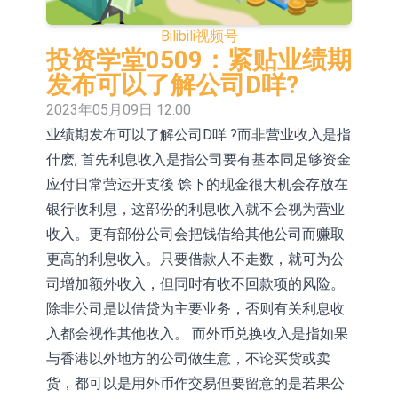
E2K、HBD系列产品已实现量产销售
日韩股市收盘双双下挫
Bilibili
视频号
北京君正：预计后续仍将主要采用季
投资学堂0509：紧贴业绩期
发布可以了解公司D咩?
度调价的模式
【异动股】汽车整车板块下挫，北汽
2023年05月09日 12:00
蓝谷(600733.CN)跌6.38%
【异动股】港股涨幅榜前十，生物系
业绩期发布可以了解公司D咩 ?而非营业收入是指
什麽, 首先利息收入是指公司要有基本同足够资金
统工程股权(02902.HK)涨+231.25%，
【异动股】钨板块拉升，中钨高新
应付日常营运开支後 馀下的现金很大机会存放在
中国智能健康(00348.HK)涨+133.33%
(000657.CN)涨7.24%
【异动股】昨日打二板以上表现板块
银行收利息，这部份的利息收入就不会视为营业
拉升，欣天科技(300615.CN)涨
【异动股】港股跌幅榜前十，天瑞汽
收入。更有部份公司会把钱借给其他公司而赚取
更高的利息收入。只要借款人不走数，就可为公
19.97%
车内饰(06162.HK)跌18.00%，德信服
和光智成完成天使轮数千万融资
司增加额外收入，但同时有收不回款项的风险。
务集团(02215.HK)跌16.33%
10年期港元特区政府机构债券将于
除非公司是以借贷为主要业务，否则有关利息收
入都会视作其他收入。 而外币兑换收入是指如果
2026年8月12日透过重开进行投标
与香港以外地方的公司做生意，不论买货或卖
货，都可以是用外币作交易但要留意的是若果公