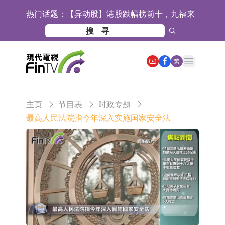
热门话题：
【异动股】港股跌幅榜前十，九福来
(08611.HK)跌21.43%，天瑞汽车内饰
【异动股】港股涨幅榜前十，佳明集
(06162.HK)跌18.44%
团控股(01271.HK)涨+78.22%，拿森
斯迪克：公司为国内折叠屏核心功能
Open main menu
繁
科技(02261.HK)涨+64.11%
材料供应商
恒瑞医药：公司已在中国获批上市26
款1类创新药、6款2类新药
聚辰股份：公司VPD芯片已顺利通过
主页
节目表
时政专题
目标客户的测试认证
上期所：7月份对11个实际控制关系
最高人民法院指今年深入实施国家安全法
账户组采取限制开仓的监管措施
特发服务：成功中标哔哩哔哩上海滨
江总部物业服务项目
亚太股份：公司是零跑汽车和
Stellantis集团的供应商
理工雷科面向边缘AI场景推出"山
海"系列智算模组 系列产品基于国产
【异动股】医疗研发外包板块拉升，
CPU与GPU构建
博腾股份(300363.CN)涨20.02%
日韩股市收盘双双下跌