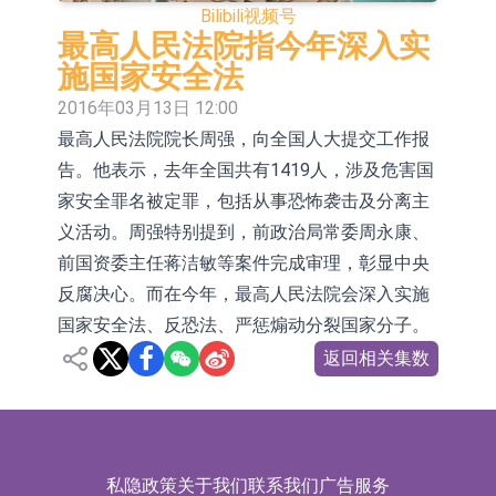
Bilibili
视频号
依米康：海外交付以东南亚、中东市
最高人民法院指今年深入实
场为主 并已取得欧美相关认证
上交所：财通多策略福鑫定期开放灵
施国家安全法
2016年03月13日 12:00
活配置混合型发起式证券投资基金临
上交所：景顺长城全球半导体芯片产
最高人民法院院长周强，向全国人大提交工作报
时停牌
业股票型证券投资基金临时停牌
【异动股】港股跌幅榜前十，卡森国
告。他表示，去年全国共有1419人，涉及危害国
际(00496.HK)跌22.40%，九福来
【异动股】港股涨幅榜前十，拿森科
家安全罪名被定罪，包括从事恐怖袭击及分离主
义活动。周强特别提到，前政治局常委周永康、
(08611.HK)跌21.01%
技(02261.HK)涨+75.05%，辰兴发展
神火股份：新疆神火铝水转化率已
前国资委主任蒋洁敏等案件完成审理，彰显中央
(02286.HK)涨+64.91%
100%
【异动股】焦炭Ⅲ板块下挫，陕西黑
反腐决心。而在今年，最高人民法院会深入实施
国家安全法、反恐法、严惩煽动分裂国家分子。
猫(601015.CN)跌8.38%
浙江证监局对财通证券股份有限公司
返回相关集数
采取出具警示函措施
山金国际：港股上市工作正常推进中
私隐政策
关于我们
联系我们
广告服务