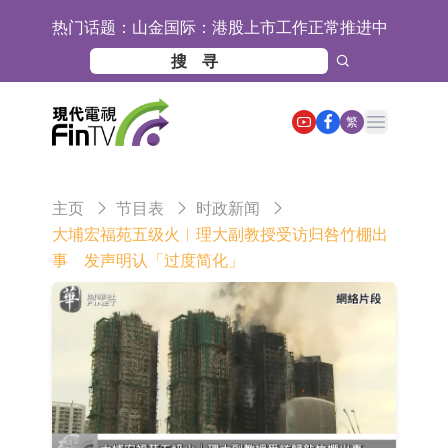
热门话题：
山金国际：港股上市工作正常推进中
【异动股】港股跌幅榜前十，九福来
(08611.HK)跌21.43%，天瑞汽车内饰
【异动股】港股涨幅榜前十，佳明集
Open main menu
繁
(06162.HK)跌18.44%
团控股(01271.HK)涨+78.22%，拿森
斯迪克：公司为国内折叠屏核心功能
科技(02261.HK)涨+64.11%
材料供应商
恒瑞医药：公司已在中国获批上市26
主页
节目表
时政新闻
款1类创新药、6款2类新药
聚辰股份：公司VPD芯片已顺利通过
大埔宏福苑五级火︱理大副教授受访归咎竹棚出
事 发声明认「过度简化」
目标客户的测试认证
上期所：7月份对11个实际控制关系
账户组采取限制开仓的监管措施
特发服务：成功中标哔哩哔哩上海滨
江总部物业服务项目
亚太股份：公司是零跑汽车和
Stellantis集团的供应商
理工雷科面向边缘AI场景推出"山
海"系列智算模组 系列产品基于国产
【异动股】医疗研发外包板块拉升，