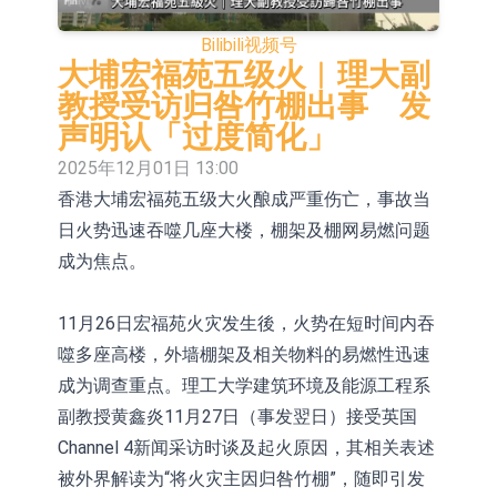
CPU与GPU构建
博腾股份(300363.CN)涨20.02%
日韩股市收盘双双下跌
Bilibili
视频号
依米康：海外交付以东南亚、中东市
大埔宏福苑五级火︱理大副
教授受访归咎竹棚出事 发
场为主 并已取得欧美相关认证
上交所：财通多策略福鑫定期开放灵
声明认「过度简化」
活配置混合型发起式证券投资基金临
上交所：景顺长城全球半导体芯片产
2025年12月01日 13:00
香港大埔宏福苑五级大火酿成严重伤亡，事故当
时停牌
业股票型证券投资基金临时停牌
【异动股】港股跌幅榜前十，卡森国
日火势迅速吞噬几座大楼，棚架及棚网易燃问题
际(00496.HK)跌22.40%，九福来
【异动股】港股涨幅榜前十，拿森科
成为焦点。
(08611.HK)跌21.01%
技(02261.HK)涨+75.05%，辰兴发展
神火股份：新疆神火铝水转化率已
11月26日宏福苑火灾发生後，火势在短时间内吞
(02286.HK)涨+64.91%
100%
【异动股】焦炭Ⅲ板块下挫，陕西黑
噬多座高楼，外墙棚架及相关物料的易燃性迅速
猫(601015.CN)跌8.38%
浙江证监局对财通证券股份有限公司
成为调查重点。理工大学建筑环境及能源工程系
副教授黄鑫炎11月27日（事发翌日）接受英国
采取出具警示函措施
Channel 4新闻采访时谈及起火原因，其相关表述
被外界解读为“将火灾主因归咎竹棚”，随即引发