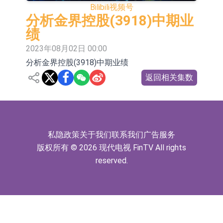
Bilibili
视频号
敏捷控股(00186.HK)涨+82.50%
化服务
嘉立创：公司主要提供EDA/CAM、
分析金界控股(3918)中期业
PCB、电子元器件等电子及机械产业
工信部：鼓励民爆企业依法依规实施
绩
2023年08月02日 00:00
链一站式研发智造服务
重组整合
工信部：到2030年形成3-5家具有较
分析金界控股(3918)中期业绩
强国际运营能力的大型民爆企业集团
因美纳：首批由中国生产制造基地生
返回相关集数
产的本土化产品完成客户交付
鲁阳节能：公司汽车衬垫 CCMAX、
E2K、HBD系列产品已实现量产销售
日韩股市收盘双双下挫
北京君正：预计后续仍将主要采用季
私隐政策
关于我们
联系我们
广告服务
版权所有 © 2026 现代电视 FinTV All rights
度调价的模式
【异动股】港股跌幅榜前十，智傲控
reserved.
股(08282.HK)跌16.39%，中国智能健
【异动股】港股涨幅榜前十，帝国科
康(00348.HK)跌14.81%
技集团股权(02993.HK)涨+140.00%，
拿森科技(02261.HK)涨+77.54%