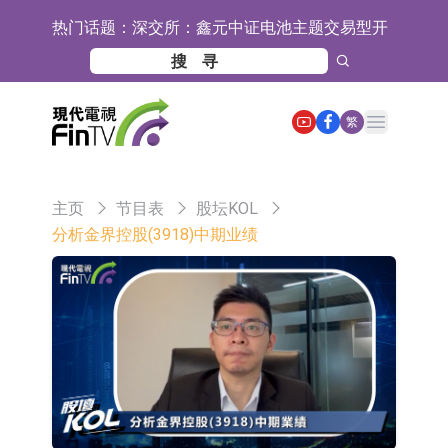
热门话题：
深交所：鑫元中证电池主题交易型开
放式指数证券投资基金8月12日上市
通天酒业(00389.HK)停牌
交易
深交所：晶合集成(02249.HK)获调入
Open main menu
繁
港股通标的证券名单
和光智成完成天使轮数千万融资
10年期港元特区政府机构债券将于
主页
节目表
股坛KOL
2026年8月12日透过重开进行投标
5年期港元特区政府机构债券将于
分析金界控股(3918)中期业绩
2026年8月12日透过重开进行投标
1年期港元隔夜平均指数挂钩债券将
于2026年8月12日进行投标
香港证监会就中国糖果前高管的失当
行为取得13年取消资格令
【异动股】港股跌幅榜前十，融信中
国(03301.HK)跌38.98%，德信服务集
【异动股】港股涨幅榜前十，生物系
团(02215.HK)跌35.71%
统工程股权(02902.HK)涨+218.75%，
地纬智能：暂未开展对外的语料商业