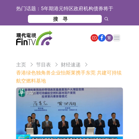
热门话题：
5年期港元特区政府机构债券将于
2026年8月12日透过重开进行投标
1年期港元隔夜平均指数挂钩债券将
于2026年8月12日进行投标
香港证监会就中国糖果前高管的失当
Open main menu
繁
行为取得13年取消资格令
【异动股】港股跌幅榜前十，融信中
国(03301.HK)跌38.98%，德信服务集
【异动股】港股涨幅榜前十，生物系
主页
节目表
财经速递
团(02215.HK)跌35.71%
统工程股权(02902.HK)涨+218.75%，
地纬智能：暂未开展对外的语料商业
香港绿色独角兽企业怡斯莱携手东莞 共建可持续
航空燃料基地
敏捷控股(00186.HK)涨+82.50%
化服务
嘉立创：公司主要提供EDA/CAM、
PCB、电子元器件等电子及机械产业
工信部：鼓励民爆企业依法依规实施
链一站式研发智造服务
重组整合
工信部：到2030年形成3-5家具有较
强国际运营能力的大型民爆企业集团
因美纳：首批由中国生产制造基地生
产的本土化产品完成客户交付
鲁阳节能：公司汽车衬垫 CCMAX、