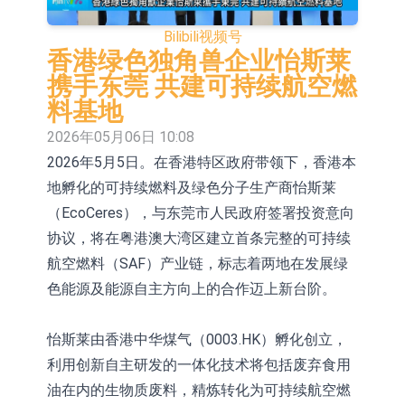
E2K、HBD系列产品已实现量产销售
日韩股市收盘双双下挫
Bilibili
视频号
北京君正：预计后续仍将主要采用季
香港绿色独角兽企业怡斯莱
携手东莞 共建可持续航空燃
度调价的模式
【异动股】汽车整车板块下挫，北汽
料基地
蓝谷(600733.CN)跌6.38%
【异动股】港股涨幅榜前十，生物系
2026年05月06日 10:08
2026年5月5日。在香港特区政府带领下，香港本
统工程股权(02902.HK)涨+231.25%，
【异动股】钨板块拉升，中钨高新
地孵化的可持续燃料及绿色分子生产商怡斯莱
中国智能健康(00348.HK)涨+133.33%
(000657.CN)涨7.24%
【异动股】昨日打二板以上表现板块
（EcoCeres），与东莞市人民政府签署投资意向
拉升，欣天科技(300615.CN)涨
【异动股】港股跌幅榜前十，天瑞汽
协议，将在粤港澳大湾区建立首条完整的可持续
航空燃料（SAF）产业链，标志着两地在发展绿
19.97%
车内饰(06162.HK)跌18.00%，德信服
和光智成完成天使轮数千万融资
色能源及能源自主方向上的合作迈上新台阶。
务集团(02215.HK)跌16.33%
10年期港元特区政府机构债券将于
怡斯莱由香港中华煤气（0003.HK）孵化创立，
2026年8月12日透过重开进行投标
利用创新自主研发的一体化技术将包括废弃食用
油在内的生物质废料，精炼转化为可持续航空燃