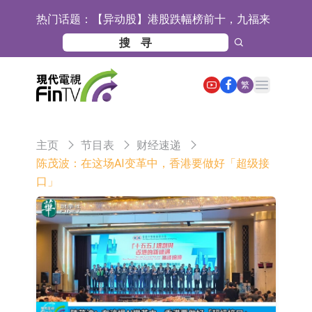
热门话题：
【异动股】港股跌幅榜前十，九福来
(08611.HK)跌21.43%，天瑞汽车内饰
【异动股】港股涨幅榜前十，佳明集
(06162.HK)跌18.44%
团控股(01271.HK)涨+78.22%，拿森
斯迪克：公司为国内折叠屏核心功能
Open main menu
繁
科技(02261.HK)涨+64.11%
材料供应商
恒瑞医药：公司已在中国获批上市26
款1类创新药、6款2类新药
聚辰股份：公司VPD芯片已顺利通过
主页
节目表
财经速递
目标客户的测试认证
上期所：7月份对11个实际控制关系
陈茂波：在这场AI变革中，香港要做好「超级接
口」
账户组采取限制开仓的监管措施
特发服务：成功中标哔哩哔哩上海滨
江总部物业服务项目
亚太股份：公司是零跑汽车和
Stellantis集团的供应商
理工雷科面向边缘AI场景推出"山
海"系列智算模组 系列产品基于国产
【异动股】医疗研发外包板块拉升，
CPU与GPU构建
博腾股份(300363.CN)涨20.02%
日韩股市收盘双双下跌