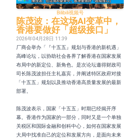
依米康：海外交付以东南亚、中东市
Bilibili
视频号
场为主 并已取得欧美相关认证
上交所：财通多策略福鑫定期开放灵
陈茂波：在这场AI变革中，
香港要做好「超级接口」
活配置混合型发起式证券投资基金临
上交所：景顺长城全球半导体芯片产
2026年04月28日 11:39
时停牌
业股票型证券投资基金临时停牌
【异动股】港股跌幅榜前十，卡森国
厂商会举办「『十五五』规划与香港的新机遇」
高峰论坛，以协助社会各界了解香港在国家发展
际(00496.HK)跌22.40%，九福来
【异动股】港股涨幅榜前十，拿森科
布局中的新定位、新角色。是次论坛邀得财政司
(08611.HK)跌21.01%
技(02261.HK)涨+75.05%，辰兴发展
神火股份：新疆神火铝水转化率已
司长陈茂波担任主礼嘉宾，并阐述特区政府对接
(02286.HK)涨+64.91%
100%
【异动股】焦炭Ⅲ板块下挫，陕西黑
「十五五」规划以及推动香港高质量发展的最新
部署。
猫(601015.CN)跌8.38%
浙江证监局对财通证券股份有限公司
采取出具警示函措施
山金国际：港股上市工作正常推进中
陈茂波表示，国家「十五五」时期已经揭开序
幕。香港作为国家的一部分，同时又是一个单独
关税区和国际金融和创科中心，如何在国家发展
大局中找准自己的定位和发展方向，是面向未来