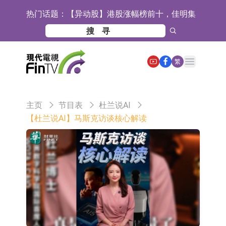
热门话题：
【异动股】港股涨幅榜前十，佳明集
团控股(01271.HK)涨+78.22%，拿森
斯迪克：公司为国内折叠屏核心功能
科技(02261.HK)涨+64.11%
材料供应商
恒瑞医药：公司已在中国获批上市26
Open main menu
繁
款1类创新药、6款2类新药
聚辰股份：公司VPD芯片已顺利通过
目标客户的测试认证
上期所：7月份对11个实际控制关系
主页
节目表
杜兰说AI
账户组采取限制开仓的监管措施
特发服务：成功中标哔哩哔哩上海滨
【杜兰说AI】马斯克访谈核心解读
江总部物业服务项目
亚太股份：公司是零跑汽车和
Stellantis集团的供应商
理工雷科面向边缘AI场景推出"山
海"系列智算模组 系列产品基于国产
【异动股】医疗研发外包板块拉升，
CPU与GPU构建
博腾股份(300363.CN)涨20.02%
日韩股市收盘双双下跌
依米康：海外交付以东南亚、中东市