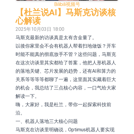
Bilibili
视频号
场为主 并已取得欧美相关认证
上交所：财通多策略福鑫定期开放灵
【杜兰说AI】马斯克访谈核
活配置混合型发起式证券投资基金临
上交所：景顺长城全球半导体芯片产
心解读
2025年10月03日 18:00
时停牌
业股票型证券投资基金临时停牌
【异动股】港股跌幅榜前十，卡森国
马斯克最新的访谈真是太有含金量了。
际(00496.HK)跌22.40%，九福来
【异动股】港股涨幅榜前十，拿森科
以後你家里会不会有机器人帮着扫地做饭？开车
(08611.HK)跌21.01%
技(02261.HK)涨+75.05%，辰兴发展
神火股份：新疆神火铝水转化率已
时能不能真的彻底放手不管？这些问题，马斯克
在这次访谈里其实都给了答案，他把人形机器人
(02286.HK)涨+64.91%
100%
【异动股】焦炭Ⅲ板块下挫，陕西黑
的落地关键、芯片发展的趋势，还有AI和算力的
猫(601015.CN)跌8.38%
【异动股】医疗研发外包板块拉升，
关系等等等等都聊了一遍，这里面其实藏着巨大
的机会，我总结了三点核心内容，一口气给大家
毕得医药(688073.CN)涨20.01%
山金国际：港股上市工作正常推进中
解读一下。
【异动股】港股跌幅榜前十，九福来
嗨，大家好，我是杜兰，带你一起探索科技前
沿。
(08611.HK)跌21.43%，天瑞汽车内饰
一、机器人落地三大核心问题
(06162.HK)跌18.44%
马斯克在访谈里明确说，Optimus机器人要实现