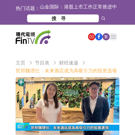
热门话题：
【异动股】港股跌幅榜前十，九福来
(08611.HK)跌21.43%，天瑞汽车内饰
【异动股】港股涨幅榜前十，佳明集
Open main menu
(06162.HK)跌18.44%
团控股(01271.HK)涨+78.22%，拿森
斯迪克：公司为国内折叠屏核心功能
繁
科技(02261.HK)涨+64.11%
材料供应商
恒瑞医药：公司已在中国获批上市26
款1类创新药、6款2类新药
聚辰股份：公司VPD芯片已顺利通过
主页
节目表
财经速递
目标客户的测试认证
上期所：7月份对11个实际控制关系
世邦魏理仕：未来酒店成为具吸引力的投资选项
账户组采取限制开仓的监管措施
特发服务：成功中标哔哩哔哩上海滨
江总部物业服务项目
亚太股份：公司是零跑汽车和
Stellantis集团的供应商
理工雷科面向边缘AI场景推出"山
海"系列智算模组 系列产品基于国产
【异动股】医疗研发外包板块拉升，
CPU与GPU构建
博腾股份(300363.CN)涨20.02%
日韩股市收盘双双下跌