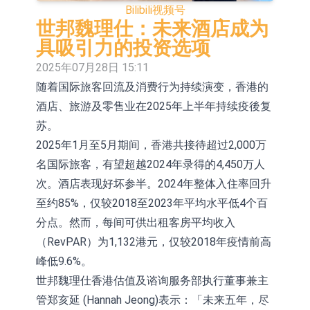
Bilibili
视频号
依米康：海外交付以东南亚、中东市
世邦魏理仕：未来酒店成为
具吸引力的投资选项
场为主 并已取得欧美相关认证
上交所：财通多策略福鑫定期开放灵
2025年07月28日 15:11
活配置混合型发起式证券投资基金临
上交所：景顺长城全球半导体芯片产
随着国际旅客回流及消费行为持续演变，香港的
时停牌
业股票型证券投资基金临时停牌
【异动股】港股跌幅榜前十，卡森国
酒店、旅游及零售业在2025年上半年持续疫後复
苏。
际(00496.HK)跌22.40%，九福来
【异动股】港股涨幅榜前十，拿森科
2025年1月至5月期间，香港共接待超过2,000万
(08611.HK)跌21.01%
技(02261.HK)涨+75.05%，辰兴发展
神火股份：新疆神火铝水转化率已
名国际旅客，有望超越2024年录得的4,450万人
次。酒店表现好坏参半。2024年整体入住率回升
(02286.HK)涨+64.91%
100%
【异动股】焦炭Ⅲ板块下挫，陕西黑
至约85%，仅较2018至2023年平均水平低4个百
猫(601015.CN)跌8.38%
浙江证监局对财通证券股份有限公司
分点。然而，每间可供出租客房平均收入
采取出具警示函措施
（RevPAR）为1,132港元，仅较2018年疫情前高
峰低9.6%。
世邦魏理仕香港估值及谘询服务部执行董事兼主
管郑亥延 (Hannah Jeong)表示：「未来五年，尽