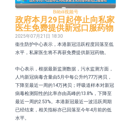
依米康：海外交付以东南亚、中东市
Bilibili
视频号
场为主 并已取得欧美相关认证
上交所：财通多策略福鑫定期开放灵
政府本月29日起停止向私家
医生免费提供新冠口服药物
活配置混合型发起式证券投资基金临
上交所：景顺长城全球半导体芯片产
2025年07月21日 18:30
时停牌
业股票型证券投资基金临时停牌
【异动股】港股跌幅榜前十，卡森国
衞生防护中心表示，本港新冠活跃程度回落至低
水平，私家医生将不再获免费提供新冠药物。
际(00496.HK)跌22.40%，九福来
【异动股】港股涨幅榜前十，拿森科
(08611.HK)跌21.01%
技(02261.HK)涨+75.05%，辰兴发展
神火股份：新疆神火铝水转化率已
中心表示，根据最新监测数据，污水监测方面，
(02286.HK)涨+64.91%
100%
【异动股】焦炭Ⅲ板块下挫，陕西黑
人均新冠病毒含量由5月中每公升约77万拷贝，
下降至最近一周的14万拷贝；呼吸道样本对新冠
猫(601015.CN)跌8.38%
浙江证监局对财通证券股份有限公司
病毒检测阳性的比率亦由高峰的13.8%，下降至
采取出具警示函措施
山金国际：港股上市工作正常推进中
最近一周的2.53%。本港新冠最近一波活跃周期
已经结束，相关指标亦已回落至今年4月前的低
水平。