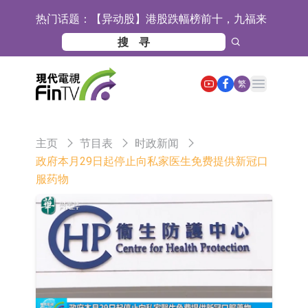
热门话题：
【异动股】港股跌幅榜前十，九福来
(08611.HK)跌21.43%，天瑞汽车内饰
【异动股】港股涨幅榜前十，佳明集
(06162.HK)跌18.44%
团控股(01271.HK)涨+78.22%，拿森
斯迪克：公司为国内折叠屏核心功能
Open main menu
繁
科技(02261.HK)涨+64.11%
材料供应商
恒瑞医药：公司已在中国获批上市26
款1类创新药、6款2类新药
聚辰股份：公司VPD芯片已顺利通过
主页
节目表
时政新闻
目标客户的测试认证
上期所：7月份对11个实际控制关系
政府本月29日起停止向私家医生免费提供新冠口
服药物
账户组采取限制开仓的监管措施
特发服务：成功中标哔哩哔哩上海滨
江总部物业服务项目
亚太股份：公司是零跑汽车和
Stellantis集团的供应商
理工雷科面向边缘AI场景推出"山
海"系列智算模组 系列产品基于国产
【异动股】医疗研发外包板块拉升，
CPU与GPU构建
博腾股份(300363.CN)涨20.02%
日韩股市收盘双双下跌