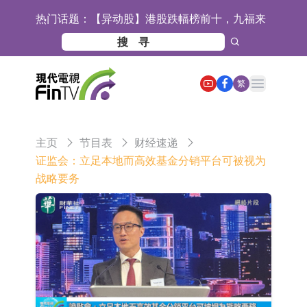
热门话题：
【异动股】港股跌幅榜前十，九福来
(08611.HK)跌21.43%，天瑞汽车内饰
【异动股】港股涨幅榜前十，佳明集
(06162.HK)跌18.44%
团控股(01271.HK)涨+78.22%，拿森
斯迪克：公司为国内折叠屏核心功能
Open main menu
繁
科技(02261.HK)涨+64.11%
材料供应商
恒瑞医药：公司已在中国获批上市26
款1类创新药、6款2类新药
聚辰股份：公司VPD芯片已顺利通过
主页
节目表
财经速递
目标客户的测试认证
上期所：7月份对11个实际控制关系
证监会：立足本地而高效基金分销平台可被视为
战略要务
账户组采取限制开仓的监管措施
特发服务：成功中标哔哩哔哩上海滨
江总部物业服务项目
亚太股份：公司是零跑汽车和
Stellantis集团的供应商
理工雷科面向边缘AI场景推出"山
海"系列智算模组 系列产品基于国产
【异动股】医疗研发外包板块拉升，
CPU与GPU构建
博腾股份(300363.CN)涨20.02%
日韩股市收盘双双下跌