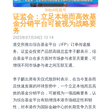
依米康：海外交付以东南亚、中东市
Bilibili
视频号
场为主 并已取得欧美相关认证
上交所：财通多策略福鑫定期开放灵
证监会：立足本地而高效基
金分销平台可被视为战略要
活配置混合型发起式证券投资基金临
上交所：景顺长城全球半导体芯片产
务
时停牌
业股票型证券投资基金临时停牌
【异动股】港股跌幅榜前十，卡森国
2025年07月04日 13:14
港交所推出综合基金平台（IFP）订单传递服
际(00496.HK)跌22.40%，九福来
【异动股】港股涨幅榜前十，拿森科
务。证监会投资产品部高级总监李子麒表示，综
(08611.HK)跌21.01%
技(02261.HK)涨+75.05%，辰兴发展
神火股份：新疆神火铝水转化率已
合基金平台在多方面对市场参与者至关重要，可
(02286.HK)涨+64.91%
100%
【异动股】焦炭Ⅲ板块下挫，陕西黑
增强不同市场参与者之间互联互通。
猫(601015.CN)跌8.38%
浙江证监局对财通证券股份有限公司
李子麒出席有关仪式致辞时表示，在当今复杂而
采取出具警示函措施
山金国际：港股上市工作正常推进中
且快速发展的环球形势中，一个立足本地而且高
效的基金分销平台，可被视为一项战略要务，认
为综合基金平台有助增强本港市场稳定性和韧
性，对本港作为国际金融中心的长期竞争力至关