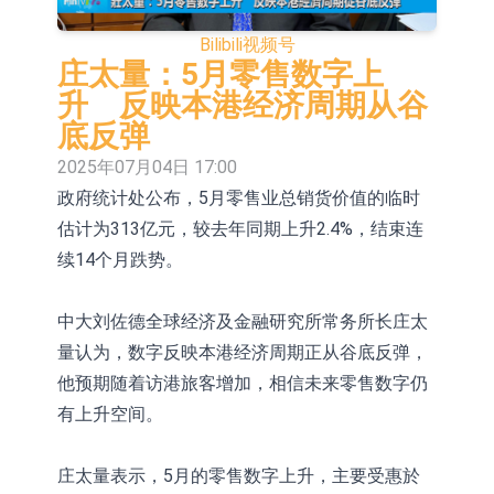
控股(09993.HK)涨+45.60%
【异动股】鸡肉概念板块拉升，益生
Bilibili
视频号
股份(002458.CN)涨10.02%
【异动股】CRO板块拉升，药康生物
庄太量：5月零售数字上
升 反映本港经济周期从谷
(688046.CN)涨19.99%
【异动股】诊断服务板块拉升，贝瑞
底反弹
基因(000710.CN)涨10.02%
“X-Day”西丽湖路演社清华校友电子信
2025年07月04日 17:00
政府统计处公布，5月零售业总销货价值的临时
息专场成功举办
【异动股】港股跌幅榜前十，赛迪顾
估计为313亿元，较去年同期上升2.4%，结束连
问(02176.HK)跌36.75%，佳明集团控
【异动股】港股涨幅榜前十，辰兴发
续14个月跌势。
股(01271.HK)跌30.56%
展(02286.HK)涨+54.76%，金马能源
国泰君安国际(01788.HK)复牌
中大刘佐德全球经济及金融研究所常务所长庄太
(06885.HK)涨+44.17%
民富国际(08511.HK)复牌
量认为，数字反映本港经济周期正从谷底反弹，
石药创新(300765.SZ)子公司SYS6037
他预期随着访港旅客增加，相信未来零售数字仍
有上升空间。
注射液获美国药物还床试验批准
庄太量表示，5月的零售数字上升，主要受惠於