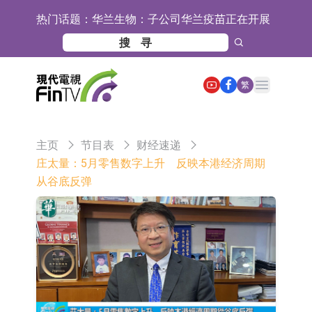
热门话题：
华兰生物：子公司华兰疫苗正在开展
新型流感病毒mRNA疫苗研发工作
通灵股份：公司生产组装的重载
TD550无人机具备行业先发产品优势
千方科技：已形成车路云协同的L4级
Open main menu
繁
商用车技术体系 并进入小规模商用示
京东物流与迅销集团达成战略合作 共
范阶段
建全球物流供应链网络
航天电器：子公司苏州华旃的高速模
主页
节目表
财经速递
组及液冷互连产品处于小批量供货阶
日韩股市双双收涨
庄太量：5月零售数字上升 反映本港经济周期
从谷底反弹
段
【异动股】分立器件板块下挫，锴威
特(688693.CN)跌11.69%
【异动股】鸡肉概念板块拉升，益生
股份(002458.CN)涨10.02%
台积电7月营收同比增加44.7%
【异动股】港股涨幅榜前十，易居企
业控股(02048.HK)涨+84.21%，金辉
新时达：暂未生产四足载人机器人