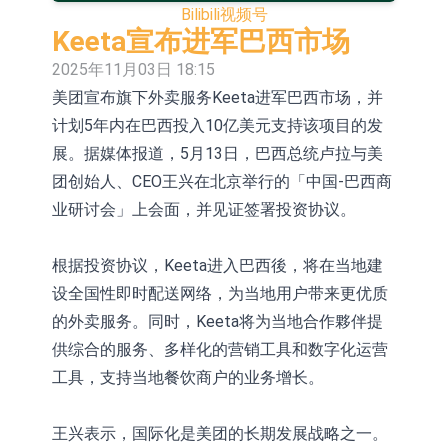
Bilibili
视频号
依米康：海外交付以东南亚、中东市
Keeta宣布进军巴西市场
场为主 并已取得欧美相关认证
上交所：财通多策略福鑫定期开放灵
2025年11月03日 18:15
美团宣布旗下外卖服务Keeta进军巴西市场，并
活配置混合型发起式证券投资基金临
上交所：景顺长城全球半导体芯片产
计划5年内在巴西投入10亿美元支持该项目的发
时停牌
业股票型证券投资基金临时停牌
【异动股】港股跌幅榜前十，卡森国
展。据媒体报道，5月13日，巴西总统卢拉与美
际(00496.HK)跌22.40%，九福来
【异动股】港股涨幅榜前十，拿森科
团创始人、CEO王兴在北京举行的「中国-巴西商
业研讨会」上会面，并见证签署投资协议。
(08611.HK)跌21.01%
技(02261.HK)涨+75.05%，辰兴发展
神火股份：新疆神火铝水转化率已
(02286.HK)涨+64.91%
100%
【异动股】焦炭Ⅲ板块下挫，陕西黑
根据投资协议，Keeta进入巴西後，将在当地建
设全国性即时配送网络，为当地用户带来更优质
猫(601015.CN)跌8.38%
浙江证监局对财通证券股份有限公司
的外卖服务。同时，Keeta将为当地合作夥伴提
采取出具警示函措施
山金国际：港股上市工作正常推进中
供综合的服务、多样化的营销工具和数字化运营
工具，支持当地餐饮商户的业务增长。
王兴表示，国际化是美团的长期发展战略之一。