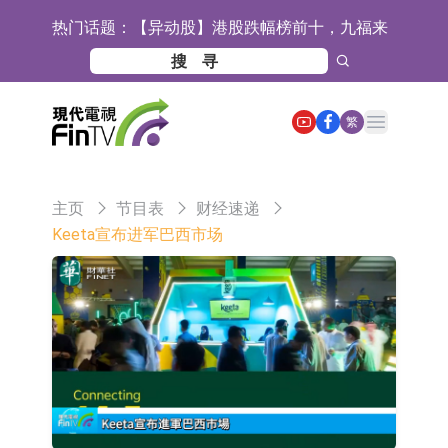
热门话题：
【异动股】港股跌幅榜前十，九福来
(08611.HK)跌21.43%，天瑞汽车内饰
【异动股】港股涨幅榜前十，佳明集
(06162.HK)跌18.44%
团控股(01271.HK)涨+78.22%，拿森
斯迪克：公司为国内折叠屏核心功能
Open main menu
繁
科技(02261.HK)涨+64.11%
材料供应商
恒瑞医药：公司已在中国获批上市26
款1类创新药、6款2类新药
聚辰股份：公司VPD芯片已顺利通过
主页
节目表
财经速递
目标客户的测试认证
上期所：7月份对11个实际控制关系
Keeta宣布进军巴西市场
账户组采取限制开仓的监管措施
特发服务：成功中标哔哩哔哩上海滨
江总部物业服务项目
亚太股份：公司是零跑汽车和
Stellantis集团的供应商
理工雷科面向边缘AI场景推出"山
海"系列智算模组 系列产品基于国产
【异动股】医疗研发外包板块拉升，
CPU与GPU构建
博腾股份(300363.CN)涨20.02%
日韩股市收盘双双下跌