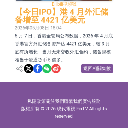
Bilibili
視頻號
依米康：海外交付以東南亞、中東市
【今日IPO】港 4 月外汇储
場為主 並已取得歐美相關認證
上交所：財通多策略福鑫定期開放靈
备增至 4421 亿美元
2026年05月08日 18:04
活配置混合型發起式證券投資基金臨
上交所：景順長城全球半導體芯片產
5 月 7 日，香港金管局公布数据，2026 年 4 月底
時停牌
業股票型證券投資基金臨時停牌
【異動股】港股跌幅榜前十，卡森國
香港官方外汇储备资产达 4421 亿美元，较 3 月
際(00496.HK)跌22.40%，九福來
【異動股】港股漲幅榜前十，拿森科
底有所增长，当月无未交收外汇合约，储备规模
相当于流通货币 5 倍多。
(08611.HK)跌21.01%
技(02261.HK)漲+75.05%，辰興發展
神火股份：新疆神火鋁水轉化率已
返回相關集數
(02286.HK)漲+64.91%
100%
【異動股】焦炭Ⅲ板塊下挫，陝西黑
貓(601015.CN)跌8.38%
浙江證監局對財通證券股份有限公司
採取出具警示函措施
山金國際：港股上市工作正常推進中
私隱政策
關於我們
聯繫我們
廣告服務
版權所有 © 2026 現代電視 FinTV All rights
reserved.