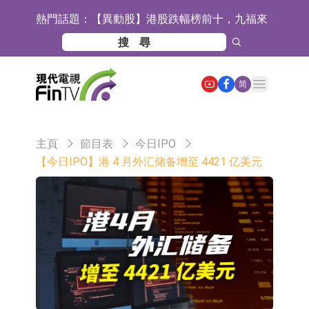
熱門話題：
【異動股】港股跌幅榜前十，九福來
(08611.HK)跌21.43%，天瑞汽車内飾
【異動股】港股漲幅榜前十，佳明集
(06162.HK)跌18.44%
團控股(01271.HK)漲+78.22%，拿森
斯迪克：公司為國內摺疊屏核心功能
Open main menu
简
科技(02261.HK)漲+64.11%
材料供應商
恒瑞醫藥：公司已在中國獲批上市26
款1類創新藥、6款2類新藥
聚辰股份：公司VPD芯片已順利通過
主頁
節目表
今日IPO
目標客戶的測試認證
上期所：7月份對11個實際控制關系
【今日IPO】港 4 月外汇储备增至 4421 亿美元
賬戶組採取限制開倉的監管措施
特發服務：成功中標嗶哩嗶哩上海濱
江總部物業服務項目
亞太股份：公司是零跑汽車和
Stellantis集團的供應商
理工雷科面向邊緣AI場景推出"山
海"系列智算模組 系列產品基於國產
【異動股】醫療研發外包板塊拉升，
CPU與GPU構建
博騰股份(300363.CN)漲20.02%
日韓股市收盤雙雙下跌