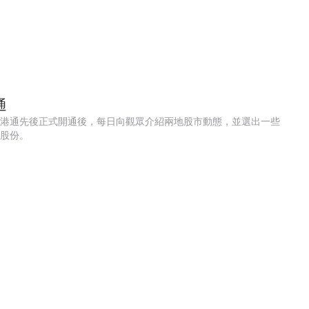
通
港通先後正式開通後，每日向觀眾介紹兩地股市動態，並選出一些
股份。