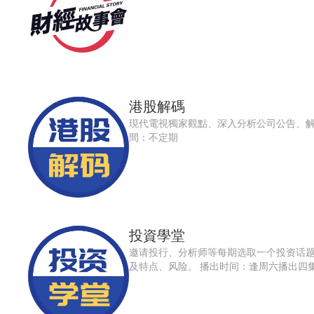
港股解碼
現代電視獨家觀點、深入分析公司公告、解密公
間：不定期
投資學堂
邀请投行、分析师等每期选取一个投资话
及特点、风险。 播出时间：逢周六播出四