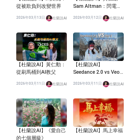
從被欺負到改變世界
Sam Altman：閃電開
除，五天逆轉
2026年03月13日
2026年03月12日
杜蘭說AI
杜蘭說AI
【杜蘭說AI】黃仁勳：
【杜蘭說AI】
從刷馬桶到AI教父
Seedance 2.0 vs Veo 3
國產視頻AI王炸
2026年03月11日
2026年03月11日
杜蘭說AI
杜蘭說AI
【杜蘭說AI】《愛自己
【杜蘭說AI】馬上幸福
的七個層級》