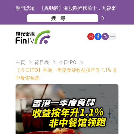
熱門話題：
【異動股】港股跌幅榜前十，九福來
(08611.HK)跌21.43%，天瑞汽車内飾
【異動股】港股漲幅榜前十，佳明集
(06162.HK)跌18.44%
團控股(01271.HK)漲+78.22%，拿森
斯迪克：公司為國內摺疊屏核心功能
Open main menu
简
科技(02261.HK)漲+64.11%
材料供應商
恒瑞醫藥：公司已在中國獲批上市26
款1類創新藥、6款2類新藥
聚辰股份：公司VPD芯片已順利通過
主頁
節目表
今日IPO
目標客戶的測試認證
上期所：7月份對11個實際控制關系
【今日IPO】香港一季度食肆收益按年升 1.1% 非
中餐馆领跑
賬戶組採取限制開倉的監管措施
特發服務：成功中標嗶哩嗶哩上海濱
江總部物業服務項目
亞太股份：公司是零跑汽車和
Stellantis集團的供應商
理工雷科面向邊緣AI場景推出"山
海"系列智算模組 系列產品基於國產
【異動股】醫療研發外包板塊拉升，
CPU與GPU構建
博騰股份(300363.CN)漲20.02%
日韓股市收盤雙雙下跌