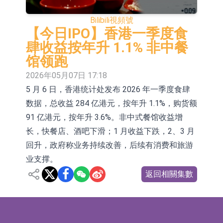
依米康：海外交付以東南亞、中東市
Bilibili
視頻號
場為主 並已取得歐美相關認證
上交所：財通多策略福鑫定期開放靈
【今日IPO】香港一季度食
肆收益按年升 1.1% 非中餐
活配置混合型發起式證券投資基金臨
上交所：景順長城全球半導體芯片產
馆领跑
時停牌
業股票型證券投資基金臨時停牌
【異動股】港股跌幅榜前十，卡森國
2026年05月07日 17:18
5 月 6 日，香港统计处发布 2026 年一季度食肆
際(00496.HK)跌22.40%，九福來
【異動股】港股漲幅榜前十，拿森科
数据，总收益 284 亿港元，按年升 1.1%，购货额
(08611.HK)跌21.01%
技(02261.HK)漲+75.05%，辰興發展
神火股份：新疆神火鋁水轉化率已
91 亿港元，按年升 3.6%。非中式餐馆收益增
(02286.HK)漲+64.91%
100%
【異動股】焦炭Ⅲ板塊下挫，陝西黑
长，快餐店、酒吧下滑；1 月收益下跌，2、3 月
回升，政府称业务持续改善，后续有消费和旅游
貓(601015.CN)跌8.38%
浙江證監局對財通證券股份有限公司
业支撑。
採取出具警示函措施
山金國際：港股上市工作正常推進中
返回相關集數