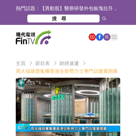
熱門話題：
【異動股】醫療研發外包板塊拉升，
畢得醫藥(688073.CN)漲20.01%
中遠海科：與中遠海運國際(香港)有
限公司正在開展增資對價的支付
新萊應材：受益於半導體國產替代提
Open main menu
简
速及國內晶圓廠擴產 公司泛半導體全
【異動股】港股跌幅榜前十，智傲控
產品線新簽訂單向好
股(08282.HK)跌16.39%，中國智能健
【異動股】港股漲幅榜前十，帝國科
主頁
節目表
財經速遞
康(00348.HK)跌14.81%
技集團股權(02993.HK)漲+140.00%，
深交所：鑫元中證電池主題交易型開
周大福珠寶集團香港全新勞力士專門店隆重開幕
拿森科技(02261.HK)漲+77.54%
放式指數證券投資基金8月12日上市
通天酒業(00389.HK)停牌
交易
深交所：晶合集成(02249.HK)獲調入
港股通標的證券名單
和光智成完成天使輪數千萬融資
10年期港元特區政府機構債券將於
2026年8月12日透過重開進行投標
5年期港元特區政府機構債券將於