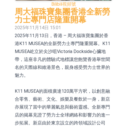
Bilibili
視頻號
2026年8月12日透過重開進行投標
1年期港元隔夜平均指數掛鉤債券將
周大福珠寶集團香港全新勞
於2026年8月12日進行投標
香港證監會就中國糖果前高管的失當
力士專門店隆重開幕
2025年11月14日 15:01
行為取得13年取消資格令
【異動股】港股跌幅榜前十，融信中
2025年11月13日，香港 – 周大福珠寶集團於香
國(03301.HK)跌38.98%，德信服務集
【異動股】港股漲幅榜前十，生物係
港K11 MUSEA的全新勞力士專門隆重開幕。K11
團(02215.HK)跌35.71%
統工程股權(02902.HK)漲+218.75%，
地緯智能：暫未開展對外的語料商業
MUSEA屹立於尖沙咀Victoria Dockside心臟地
帶，這座非凡的體驗式地標讓您飽覽香港舉世聞
敏捷控股(00186.HK)漲+82.50%
化服務
嘉立創：公司主要提供EDA/CAM、
名的天際線和維港景色，親身感受勞力士世界的
PCB、電子元器件等電子及機械產業
工信部：鼓勵民爆企業依法依規實施
魅力。
鏈一站式研發智造服務
重組整合
神火股份：新疆神火鋁水轉化率已
K11 MUSEA的面積廣達120萬平方呎，以創意融
100%
【異動股】焦炭Ⅲ板塊下挫，陝西黑
合零售、藝術、文化、娛樂及餐飲於一身，新店
亦展現了當中的華麗氣息與藝術靈感。全新專門
貓(601015.CN)跌8.38%
店的揭幕見證了勞力士全球網絡和影響力的進一
步拓展。新店由於東京設立的跨領域設計公司