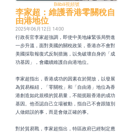
Bilibili
視頻號
股份(002458.CN)漲10.02%
台積電7月營收同比增加44.7%
李家超：維護香港零關稅自
【異動股】港股漲幅榜前十，易居企
由港地位
2025年06月12日 14:00
業控股(02048.HK)漲+84.21%，金輝
新時達：暫未生產四足載人機器人
行政長官李家超強調，即使中美地緣緊張局勢進
控股(09993.HK)漲+45.60%
【異動股】雞肉概念板塊拉升，益生
一步升溫，面對美國的關稅政策，香港亦不會對
股份(002458.CN)漲10.02%
【異動股】CRO板塊拉升，藥康生物
美國採取報復式反制措施，以免破壞自身的「成
功基因」，會繼續維護自由港地位。
(688046.CN)漲19.99%
【異動股】診斷服務板塊拉升，貝瑞
基因(000710.CN)漲10.02%
「X-Day」西麗湖路演社清華校友電
李家超指出，香港成功的因素在於開放，以發展
為貿易樞紐，「零關稅」和「自由港」地位為香
子信息專場成功舉辦
市場監管總局印發《廣告業統計調查
港創造如此規模的貿易量，不能扼殺香港的成功
制度》
【異動股】港股跌幅榜前十，賽迪顧
基因。他否認自己立場被動，指自己不會跟隨別
人做錯誤的事，而是會做正確的事。
問(02176.HK)跌40.96%，天瑞汽車内
飾(06162.HK)跌26.09%
對於貿易戰，李家超指出，特區政府已經制定應