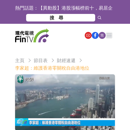
熱門話題：
【異動股】港股漲幅榜前十，易居企
業控股(02048.HK)漲+52.63%，天潤
宜安科技：湖南逸昊已取得關於非晶
雲(02167.HK)漲+50.75%
合金項目環境影響報告表的批覆
石藥創新(300765.SZ)子公司SYS6037
Open main menu
简
注射液獲美國藥物還床試驗批准
華蘭生物：子公司華蘭疫苗正在開展
新型流感病毒mRNA疫苗研發工作
通靈股份：公司生產組裝的重載
主頁
節目表
財經速遞
TD550無人機具備行業先發產品優勢
千方科技：已形成車路云協同的L4級
李家超：維護香港零關稅自由港地位
商用車技術體系 並進入小規模商用示
京東物流與迅銷集團達成戰略合作 共
範階段
建全球物流供應鏈網絡
航天電器：子公司蘇州華旃的高速模
組及液冷互連產品處於小批量供貨階
日韓股市雙雙收漲
段
【異動股】分立器件板塊下挫，锴威
特(688693.CN)跌11.69%
【異動股】雞肉概念板塊拉升，益生