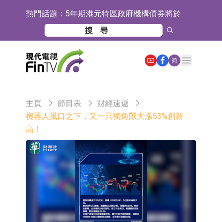
熱門話題：
5年期港元特區政府機構債券將於
2026年8月12日透過重開進行投標
1年期港元隔夜平均指數掛鉤債券將
於2026年8月12日進行投標
香港證監會就中國糖果前高管的失當
Open main menu
简
行為取得13年取消資格令
【異動股】港股跌幅榜前十，融信中
國(03301.HK)跌38.98%，德信服務集
【異動股】港股漲幅榜前十，生物係
主頁
節目表
財經速遞
團(02215.HK)跌35.71%
統工程股權(02902.HK)漲+218.75%，
地緯智能：暫未開展對外的語料商業
機器人風口之下，又一只獨角獸大漲53%創新
高！
敏捷控股(00186.HK)漲+82.50%
化服務
嘉立創：公司主要提供EDA/CAM、
PCB、電子元器件等電子及機械產業
工信部：鼓勵民爆企業依法依規實施
鏈一站式研發智造服務
重組整合
工信部：到2030年形成3-5家具有較
強國際運營能力的大型民爆企業集團
因美納：首批由中國生產製造基地生
產的本土化產品完成客戶交付
魯陽節能：公司汽車襯墊 CCMAX、