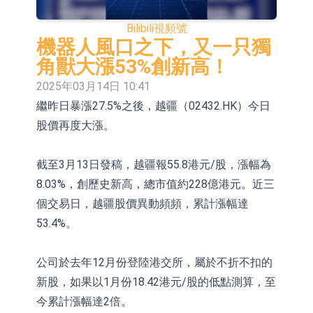
E2K、HBD系列產品已實現量產銷售
日韓股市收盤雙雙下挫
Bilibili
視頻號
北京君正：預計後續仍將主要採用季
機器人風口之下，又一只獨
角獸大漲53%創新高！
度調價的模式
【異動股】汽車整車板塊下挫，北汽
2025年03月14日 10:41
藍谷(600733.CN)跌6.38%
【異動股】港股漲幅榜前十，生物係
繼昨日暴漲27.5%之後，越疆（02432.HK）今日
股價再度大漲。
統工程股權(02902.HK)漲+231.25%，
【異動股】鎢板塊拉升，中鎢高新
中國智能健康(00348.HK)漲+133.33%
(000657.CN)漲7.24%
【異動股】昨日打二板以上表現板塊
截至3月13日發稿，越疆報55.8港元/股，漲幅為
拉升，欣天科技(300615.CN)漲
【異動股】港股跌幅榜前十，天瑞汽
8.03%，創歷史新高，總市值約228億港元。近三
個交易日，越疆股價異動頻頻，累計漲幅達
19.97%
車内飾(06162.HK)跌18.00%，德信服
和光智成完成天使輪數千萬融資
53.4%。
務集團(02215.HK)跌16.33%
10年期港元特區政府機構債券將於
公司於去年12月份登陸港交所，屬於不折不扣的
2026年8月12日透過重開進行投標
新股，如果以1月份18.42港元/股的低點測算，至
今累計漲幅達2倍。