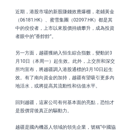
近期，港股市場的新股賺錢效應爆棚，老鋪黃金
（06181.HK）、蜜雪集團（02097.HK）都是其
中的佼佼者，上市以來股價持續攀升，成為投資
者眼中的“香餑餑”。
另一方面，越疆獲納入恒生綜合指數，變動於3
月10日（本周一）起生效。此外，上交所和深交
所均宣布，將越疆調入港股通標的3月10日起生
效。有了南向資金的加持，越疆有望吸引更多內
地活水，或將提高其流動性和估值水平。
回到越疆，這家公司有何基本面的亮點，恐怕才
是股價背後真正的驅動力。
越疆是國內機器人領域的領先企業，號稱“中國協