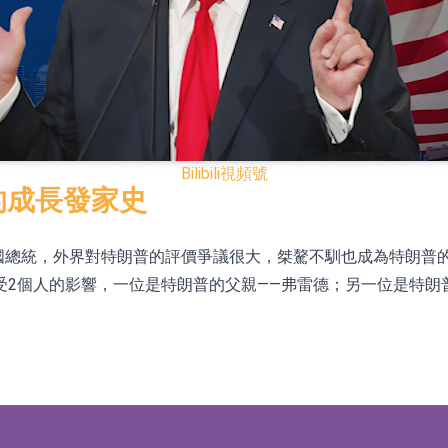
已取得歐美相關認證
合型發起式證券投資基金臨時停牌
證券投資基金臨時停牌
22.40%，九福來(08611.HK)跌21.01%
Bilibili
視頻號
+75.05%，辰興發展(02286.HK)漲+64.91%
的成長發家史
任第47任美國總統，外界對特朗普的評價爭議很大，桀驁不馴也成為特朗
N)跌8.38%
2個人的影響，一位是特朗普的父親——弗雷德；另一位是特朗普的
警示函措施