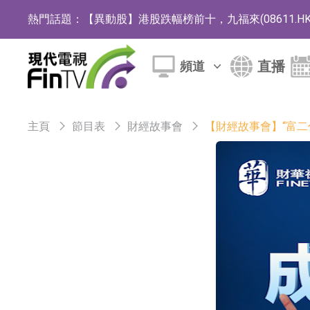
熱門話題：
【異動股】港股跌幅榜前十，九福來(08611.HK)跌2
【異動股】港股漲幅榜前十，佳明集團控股(01271.HK
直播
頻道
斯迪克：公司為國內摺疊屏核心功能材料供應
恒瑞醫藥：公司已在中國獲批上市26款1類創新
主頁
節目表
財經故事會
【財經故事會】“富二
聚辰股份：公司VPD芯片已順利通過目標客戶
上期所：7月份對11個實際控制關系賬戶組採
特發服務：成功中標嗶哩嗶哩上海濱江總部物
亞太股份：公司是零跑汽車和Stellantis集團
理工雷科面向邊緣AI場景推出"山海"系列智算模
【異動股】醫療研發外包板塊拉升，博騰股份(30036
日韓股市收盤雙雙下跌