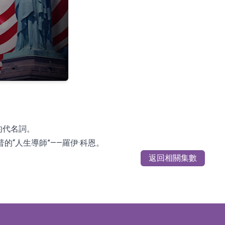
普的代名詞。
“人生導師”——羅伊·科恩。
返回相關集數