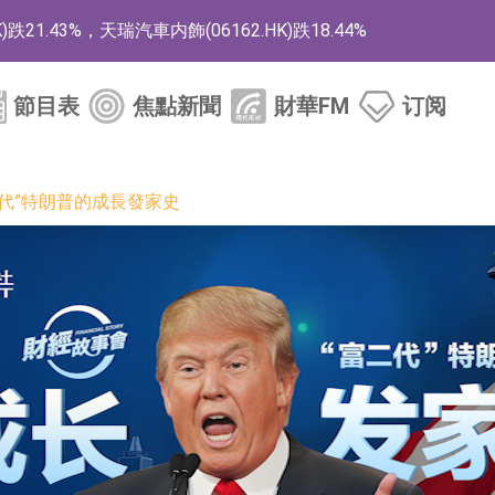
1.43%，天瑞汽車内飾(06162.HK)跌18.44%
)漲+78.22%，拿森科技(02261.HK)漲+64.11%
節目表
焦點新聞
財華FM
订阅
商
藥、6款2類新藥
代”特朗普的成長發家史
的測試認證
取限制開倉的監管措施
業服務項目
的供應商
組 系列產品基於國產CPU與GPU構建
3.CN)漲20.02%