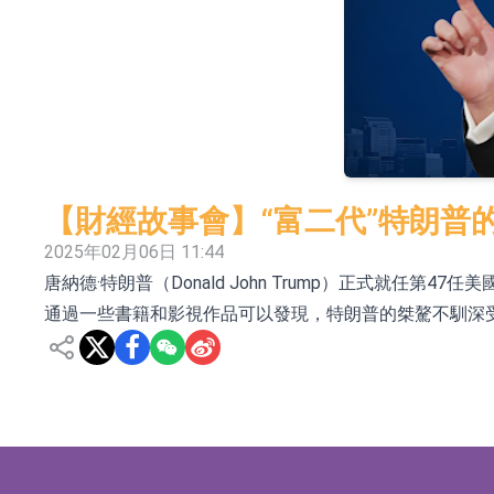
依米康：海外交付以東南亞、中東市場為主 並
上交所：財通多策略福鑫定期開放靈活配置混
上交所：景順長城全球半導體芯片產業股票型
【異動股】港股跌幅榜前十，卡森國際(00496.HK)跌
【異動股】港股漲幅榜前十，拿森科技(02261.HK)漲
【財經故事會】“富二代”特朗普
神火股份：新疆神火鋁水轉化率已100%
2025年02月06日 11:44
唐納德·特朗普（Donald John Trump）正式就
【異動股】焦炭Ⅲ板塊下挫，陝西黑貓(601015.C
通過一些書籍和影視作品可以發現，特朗普的桀驁不馴深受
浙江證監局對財通證券股份有限公司採取出具
山金國際：港股上市工作正常推進中