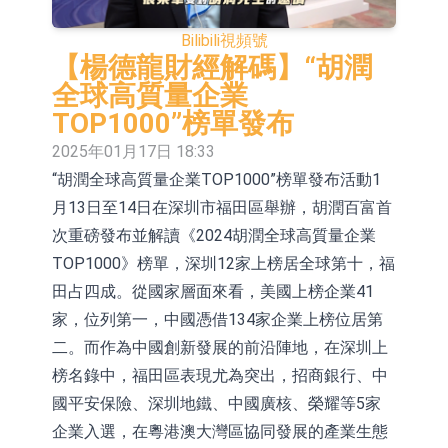
(06162.HK)跌18.44%
團控股(01271.HK)漲+78.22%，拿森
斯迪克：公司為國內摺疊屏核心功能
Bilibili
視頻號
科技(02261.HK)漲+64.11%
材料供應商
恒瑞醫藥：公司已在中國獲批上市26
【楊德龍財經解碼】“胡潤
全球高質量企業
款1類創新藥、6款2類新藥
聚辰股份：公司VPD芯片已順利通過
TOP1000”榜單發布
目標客戶的測試認證
上期所：7月份對11個實際控制關系
2025年01月17日 18:33
“胡潤全球高質量企業TOP1000”榜單發布活動1
賬戶組採取限制開倉的監管措施
特發服務：成功中標嗶哩嗶哩上海濱
月13日至14日在深圳市福田區舉辦，胡潤百富首
江總部物業服務項目
亞太股份：公司是零跑汽車和
次重磅發布並解讀《2024胡潤全球高質量企業
Stellantis集團的供應商
理工雷科面向邊緣AI場景推出"山
TOP1000》榜單，深圳12家上榜居全球第十，福
田占四成。從國家層面來看，美國上榜企業41
海"系列智算模組 系列產品基於國產
新時達：暫未生產四足載人機器人
家，位列第一，中國憑借134家企業上榜位居第
CPU與GPU構建
【異動股】雞肉概念板塊拉升，益生
二。而作為中國創新發展的前沿陣地，在深圳上
榜名錄中，福田區表現尤為突出，招商銀行、中
股份(002458.CN)漲10.02%
國平安保險、深圳地鐵、中國廣核、榮耀等5家
企業入選，在粵港澳大灣區協同發展的產業生態