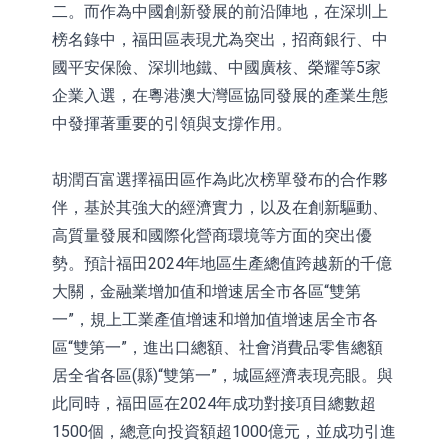
二。而作為中國創新發展的前沿陣地，在深圳上
榜名錄中，福田區表現尤為突出，招商銀行、中
國平安保險、深圳地鐵、中國廣核、榮耀等5家
企業入選，在粵港澳大灣區協同發展的產業生態
中發揮著重要的引領與支撐作用。
胡潤百富選擇福田區作為此次榜單發布的合作夥
伴，基於其強大的經濟實力，以及在創新驅動、
高質量發展和國際化營商環境等方面的突出優
勢。預計福田2024年地區生產總值跨越新的千億
大關，金融業增加值和增速居全市各區“雙第
一”，規上工業產值增速和增加值增速居全市各
區“雙第一”，進出口總額、社會消費品零售總額
居全省各區(縣)“雙第一”，城區經濟表現亮眼。與
此同時，福田區在2024年成功對接項目總數超
1500個，總意向投資額超1000億元，並成功引進