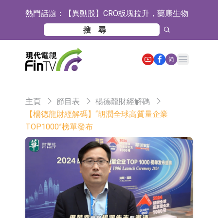
熱門話題：
【異動股】CRO板塊拉升，藥康生物
(688046.CN)漲19.99%
【異動股】診斷服務板塊拉升，貝瑞
基因(000710.CN)漲10.02%
「X-Day」西麗湖路演社清華校友電
Open main menu
简
子信息專場成功舉辦
【異動股】港股跌幅榜前十，賽迪顧
問(02176.HK)跌36.75%，佳明集團控
【異動股】港股漲幅榜前十，辰興發
主頁
節目表
楊德龍財經解碼
股(01271.HK)跌30.56%
展(02286.HK)漲+54.76%，金馬能源
國泰君安國際(01788.HK)復牌
【楊德龍財經解碼】“胡潤全球高質量企業
TOP1000”榜單發布
(06885.HK)漲+44.17%
民富國際(08511.HK)復牌
浙江證監局對財通證券股份有限公司
採取出具警示函措施
山金國際：港股上市工作正常推進中
【異動股】港股跌幅榜前十，九福來
(08611.HK)跌21.43%，天瑞汽車内飾
【異動股】港股漲幅榜前十，佳明集