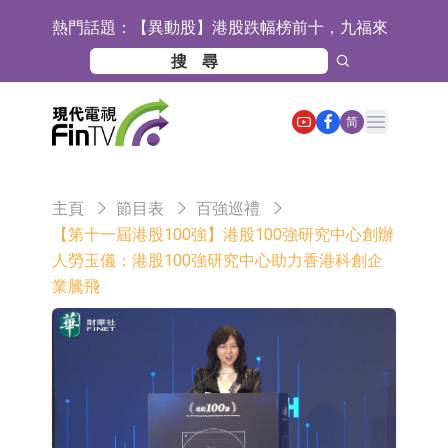
熱門話題：
【異動股】港股跌幅榜前十，九福來
(08611.HK)跌21.43%，天瑞汽車内飾
【異動股】港股漲幅榜前十，佳明集
(06162.HK)跌18.44%
團控股(01271.HK)漲+78.22%，拿森
斯迪克：公司為國內摺疊屏核心功能
Open main menu
简
科技(02261.HK)漲+64.11%
材料供應商
恒瑞醫藥：公司已在中國獲批上市26
款1類創新藥、6款2類新藥
聚辰股份：公司VPD芯片已順利通過
主頁
節目表
百強巡禮
目標客戶的測試認證
上期所：7月份對11個實際控制關系
【第十一屆港股100強】港股100強研究中心創辦
人勞玉儀：港股100強研究中心助力香港科創企
賬戶組採取限制開倉的監管措施
特發服務：成功中標嗶哩嗶哩上海濱
業騰飛
江總部物業服務項目
亞太股份：公司是零跑汽車和
Stellantis集團的供應商
理工雷科面向邊緣AI場景推出"山
海"系列智算模組 系列產品基於國產
【異動股】醫療研發外包板塊拉升，
CPU與GPU構建
博騰股份(300363.CN)漲20.02%
日韓股市收盤雙雙下跌