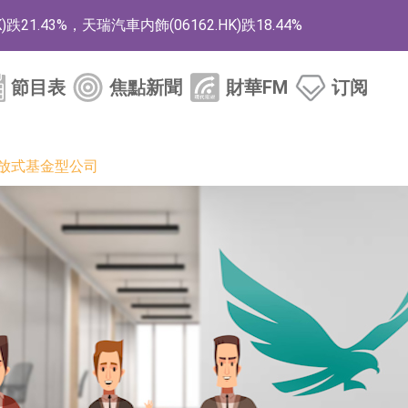
1.43%，天瑞汽車内飾(06162.HK)跌18.44%
)漲+78.22%，拿森科技(02261.HK)漲+64.11%
節目表
焦點新聞
財華FM
订阅
商
藥、6款2類新藥
開放式基金型公司
的測試認證
取限制開倉的監管措施
業服務項目
的供應商
組 系列產品基於國產CPU與GPU構建
3.CN)漲20.02%