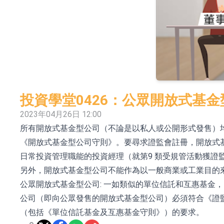
依米康：海外交付以東南亞、中東市場為主 並
上交所：財通多策略福鑫定期開放靈活配置混
上交所：景順長城全球半導體芯片產業股票型
【異動股】港股跌幅榜前十，卡森國際(00496.HK)跌
【異動股】港股漲幅榜前十，拿森科技(02261.HK)漲
投資學堂0426：公眾開放式基金
神火股份：新疆神火鋁水轉化率已100%
2023年04月26日 12:00
所有開放式基金型公司（不論是以私人或公開形式發售）
【異動股】焦炭Ⅲ板塊下挫，陝西黑貓(601015.C
《開放式基金型公司守則》。要尋求證監會註冊，開放式
浙江證監局對財通證券股份有限公司採取出具
日常投資管理職能的投資經理（就第9 類受規管活動獲證
山金國際：港股上市工作正常推進中
另外，開放式基金型公司不能作為以一般商業或工業目的
公眾開放式基金型公司: 一如類似的單位信託和互惠基金
公司（即向公眾發售的開放式基金型公司）必須符合《證
（包括《單位信託基金及互惠基金守則》）的要求。