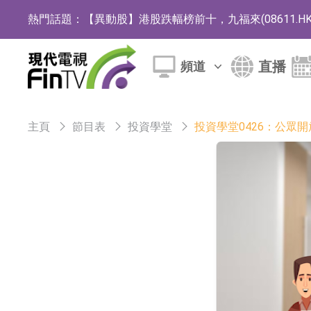
熱門話題：
【異動股】港股跌幅榜前十，九福來(08611.HK)跌2
【異動股】港股漲幅榜前十，佳明集團控股(01271.HK
直播
頻道
斯迪克：公司為國內摺疊屏核心功能材料供應
恒瑞醫藥：公司已在中國獲批上市26款1類創新
主頁
節目表
投資學堂
投資學堂0426：公眾
聚辰股份：公司VPD芯片已順利通過目標客戶
上期所：7月份對11個實際控制關系賬戶組採
特發服務：成功中標嗶哩嗶哩上海濱江總部物
亞太股份：公司是零跑汽車和Stellantis集團
理工雷科面向邊緣AI場景推出"山海"系列智算模
【異動股】醫療研發外包板塊拉升，博騰股份(30036
日韓股市收盤雙雙下跌