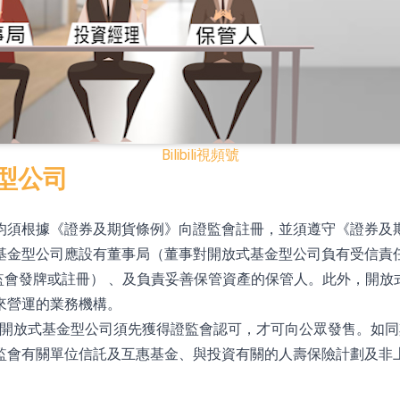
已取得歐美相關認證
合型發起式證券投資基金臨時停牌
證券投資基金臨時停牌
22.40%，九福來(08611.HK)跌21.01%
Bilibili
視頻號
+75.05%，辰興發展(02286.HK)漲+64.91%
型公司
均須根據《證券及期貨條例》向證監會註冊，並須遵守《證券及期
N)跌8.38%
基金型公司應設有董事局（董事對開放式基金型公司負有受信責
警示函措施
監會發牌或註冊） 、及負責妥善保管資產的保管人。此外，開
來營運的業務機構。
，開放式基金型公司須先獲得證監會認可，才可向公眾發售。如
監會有關單位信託及互惠基金、與投資有關的人壽保險計劃及非