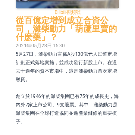
依米康：海外交付以東南亞、中東市
Bilibili
視頻號
場為主 並已取得歐美相關認證
上交所：財通多策略福鑫定期開放靈
從百億定增到成立合資公
司，濰柴動力「葫蘆里賣的
活配置混合型發起式證券投資基金臨
上交所：景順長城全球半導體芯片產
什麽藥」？
時停牌
業股票型證券投資基金臨時停牌
【異動股】港股跌幅榜前十，卡森國
2021年05月28日 15:30
5月27日，濰柴動力宣佈A股130億元人民幣定增
際(00496.HK)跌22.40%，九福來
【異動股】港股漲幅榜前十，拿森科
計劃正式落地實施，並成功發行新股上市。在過
(08611.HK)跌21.01%
技(02261.HK)漲+75.05%，辰興發展
神火股份：新疆神火鋁水轉化率已
去十逾年的資本市場中，這是濰柴動力首次定增
(02286.HK)漲+64.91%
100%
【異動股】焦炭Ⅲ板塊下挫，陝西黑
融資。
貓(601015.CN)跌8.38%
浙江證監局對財通證券股份有限公司
創立於1946年的濰柴集團已有75年的成長史，海
採取出具警示函措施
山金國際：港股上市工作正常推進中
内外7家上市公司、9支股票。其中，濰柴動力是
濰柴集團在全球打造協同並進產業鏈條的重要棋
子。