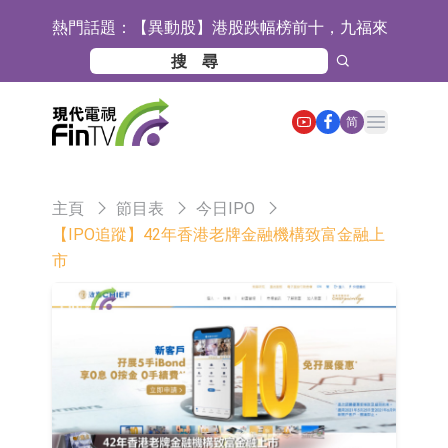
熱門話題：
【異動股】港股跌幅榜前十，九福來
(08611.HK)跌21.43%，天瑞汽車内飾
【異動股】港股漲幅榜前十，佳明集
(06162.HK)跌18.44%
團控股(01271.HK)漲+78.22%，拿森
斯迪克：公司為國內摺疊屏核心功能
Open main menu
简
科技(02261.HK)漲+64.11%
材料供應商
恒瑞醫藥：公司已在中國獲批上市26
款1類創新藥、6款2類新藥
聚辰股份：公司VPD芯片已順利通過
主頁
節目表
今日IPO
目標客戶的測試認證
上期所：7月份對11個實際控制關系
【IPO追蹤】42年香港老牌金融機構致富金融上
市
賬戶組採取限制開倉的監管措施
特發服務：成功中標嗶哩嗶哩上海濱
江總部物業服務項目
亞太股份：公司是零跑汽車和
Stellantis集團的供應商
理工雷科面向邊緣AI場景推出"山
海"系列智算模組 系列產品基於國產
【異動股】醫療研發外包板塊拉升，
CPU與GPU構建
博騰股份(300363.CN)漲20.02%
日韓股市收盤雙雙下跌