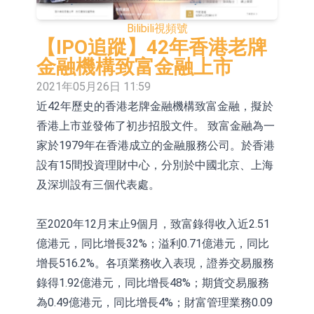
依米康：海外交付以東南亞、中東市
Bilibili
視頻號
場為主 並已取得歐美相關認證
上交所：財通多策略福鑫定期開放靈
【IPO追蹤】42年香港老牌
金融機構致富金融上市
活配置混合型發起式證券投資基金臨
上交所：景順長城全球半導體芯片產
2021年05月26日 11:59
時停牌
業股票型證券投資基金臨時停牌
【異動股】港股跌幅榜前十，卡森國
近42年歷史的香港老牌金融機構致富金融，擬於
香港上市並發佈了初步招股文件。 致富金融為一
際(00496.HK)跌22.40%，九福來
【異動股】港股漲幅榜前十，拿森科
家於1979年在香港成立的金融服務公司。於香港
(08611.HK)跌21.01%
技(02261.HK)漲+75.05%，辰興發展
神火股份：新疆神火鋁水轉化率已
設有15間投資理財中心，分別於中國北京、上海
(02286.HK)漲+64.91%
100%
【異動股】焦炭Ⅲ板塊下挫，陝西黑
及深圳設有三個代表處。
貓(601015.CN)跌8.38%
浙江證監局對財通證券股份有限公司
至2020年12月末止9個月，致富錄得收入近2.51
採取出具警示函措施
山金國際：港股上市工作正常推進中
億港元，同比增長32%；溢利0.71億港元，同比
增長516.2%。各項業務收入表現，證券交易服務
錄得1.92億港元，同比增長48%；期貨交易服務
為0.49億港元，同比增長4%；財富管理業務0.09