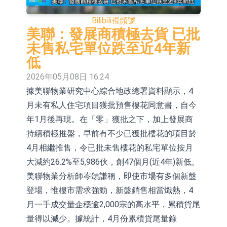
場為主 並已取得歐美相關認證
上交所：財通多策略福鑫定期開放靈
Bilibili
視頻號
活配置混合型發起式證券投資基金臨
上交所：景順長城全球半導體芯片產
美聯：發展商積極去貨 已批
未售私宅單位跌至近4年新
時停牌
業股票型證券投資基金臨時停牌
【異動股】港股跌幅榜前十，卡森國
低
際(00496.HK)跌22.40%，九福來
【異動股】港股漲幅榜前十，拿森科
2026年05月08日 16:24
據美聯物業研究中心綜合地政總署資料顯示，4
(08611.HK)跌21.01%
技(02261.HK)漲+75.05%，辰興發展
神火股份：新疆神火鋁水轉化率已
月未有私人住宅項目獲批預售樓花同意書，自今
(02286.HK)漲+64.91%
100%
【異動股】焦炭Ⅲ板塊下挫，陝西黑
年1月後再現。在「零」獲批之下，加上發展商
貓(601015.CN)跌8.38%
浙江證監局對財通證券股份有限公司
持續積極推盤，早前有不少已獲批樓花的項目於
4月相繼推售，令已批未售樓花的私宅單位按月
採取出具警示函措施
山金國際：港股上市工作正常推進中
大減約26.2%至5,986伙，創47個月(近4年)新低。
【異動股】港股跌幅榜前十，九福來
美聯物業分析師岑頌謙稱，即使市場有多個新盤
登場，惟樓市需求強勁，新盤銷售相當熾熱，4
(08611.HK)跌21.43%，天瑞汽車内飾
月一手成交量企穩逾2,000宗的高水平，累積貨尾
(06162.HK)跌18.44%
量得以減少。據統計，4月份累積貨尾量錄