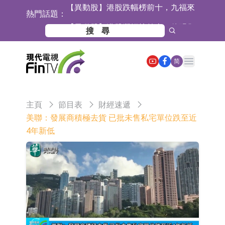
熱門話題：
【異動股】港股漲幅榜前十，佳明集
團控股(01271.HK)漲+78.22%，拿森
斯迪克：公司為國內摺疊屏核心功能
科技(02261.HK)漲+64.11%
材料供應商
恒瑞醫藥：公司已在中國獲批上市26
Open main menu
简
款1類創新藥、6款2類新藥
聚辰股份：公司VPD芯片已順利通過
目標客戶的測試認證
上期所：7月份對11個實際控制關系
主頁
節目表
財經速遞
賬戶組採取限制開倉的監管措施
特發服務：成功中標嗶哩嗶哩上海濱
美聯：發展商積極去貨 已批未售私宅單位跌至近
4年新低
江總部物業服務項目
亞太股份：公司是零跑汽車和
Stellantis集團的供應商
理工雷科面向邊緣AI場景推出"山
海"系列智算模組 系列產品基於國產
【異動股】醫療研發外包板塊拉升，
CPU與GPU構建
博騰股份(300363.CN)漲20.02%
日韓股市收盤雙雙下跌
依米康：海外交付以東南亞、中東市