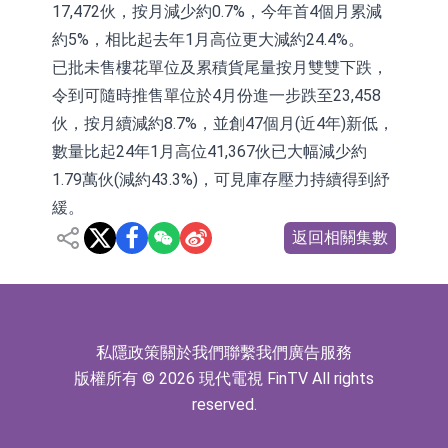
17,472伙，按月減少約0.7%，今年首4個月累減
約5%，相比起去年1月高位更大減約24.4%。
已批未售樓花單位及累積貨尾量按月雙雙下跌，
令到可隨時推售單位於4月份進一步跌至23,458
伙，按月續減約8.7%，並創47個月(近4年)新低，
數量比起24年1月高位41,367伙已大幅減少約
1.79萬伙(減約43.3%)，可見庫存壓力持續得到紓
緩。
返回相關集數
私隱政策
關於我們
聯繫我們
廣告服務
版權所有 © 2026 現代電視 FinTV All rights
reserved.