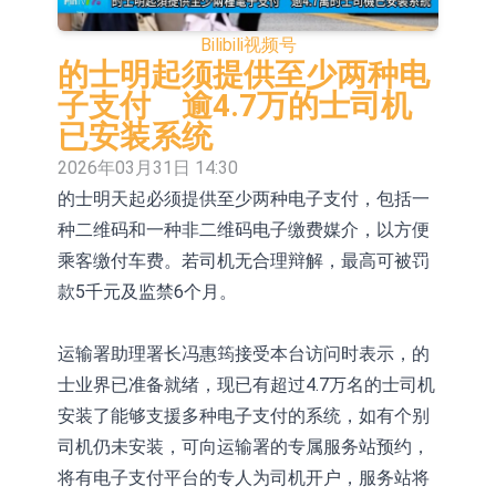
E2K、HBD系列产品已实现量产销售
日韩股市收盘双双下挫
Bilibili
视频号
北京君正：预计后续仍将主要采用季
的士明起须提供至少两种电
子支付 逾4.7万的士司机
度调价的模式
【异动股】汽车整车板块下挫，北汽
已安装系统
蓝谷(600733.CN)跌6.38%
【异动股】港股涨幅榜前十，生物系
2026年03月31日 14:30
的士明天起必须提供至少两种电子支付，包括一
统工程股权(02902.HK)涨+231.25%，
【异动股】钨板块拉升，中钨高新
种二维码和一种非二维码电子缴费媒介，以方便
中国智能健康(00348.HK)涨+133.33%
(000657.CN)涨7.24%
【异动股】昨日打二板以上表现板块
乘客缴付车费。若司机无合理辩解，最高可被罚
拉升，欣天科技(300615.CN)涨
【异动股】港股跌幅榜前十，天瑞汽
款5千元及监禁6个月。
19.97%
车内饰(06162.HK)跌18.00%，德信服
和光智成完成天使轮数千万融资
运输署助理署长冯惠筠接受本台访问时表示，的
务集团(02215.HK)跌16.33%
10年期港元特区政府机构债券将于
士业界已准备就绪，现已有超过4.7万名的士司机
安装了能够支援多种电子支付的系统，如有个别
2026年8月12日透过重开进行投标
司机仍未安装，可向运输署的专属服务站预约，
将有电子支付平台的专人为司机开户，服务站将