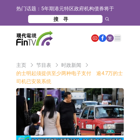
热门话题：
5年期港元特区政府机构债券将于
2026年8月12日透过重开进行投标
1年期港元隔夜平均指数挂钩债券将
于2026年8月12日进行投标
香港证监会就中国糖果前高管的失当
Open main menu
繁
行为取得13年取消资格令
【异动股】港股跌幅榜前十，融信中
国(03301.HK)跌38.98%，德信服务集
【异动股】港股涨幅榜前十，生物系
主页
节目表
时政新闻
团(02215.HK)跌35.71%
统工程股权(02902.HK)涨+218.75%，
地纬智能：暂未开展对外的语料商业
的士明起须提供至少两种电子支付 逾4.7万的士
司机已安装系统
敏捷控股(00186.HK)涨+82.50%
化服务
嘉立创：公司主要提供EDA/CAM、
PCB、电子元器件等电子及机械产业
工信部：鼓励民爆企业依法依规实施
链一站式研发智造服务
重组整合
工信部：到2030年形成3-5家具有较
强国际运营能力的大型民爆企业集团
因美纳：首批由中国生产制造基地生
产的本土化产品完成客户交付
鲁阳节能：公司汽车衬垫 CCMAX、